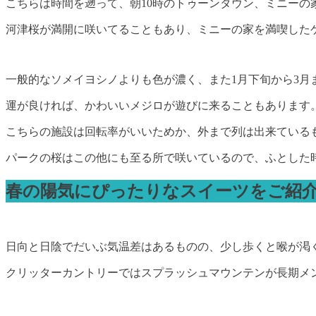
こちらは時間を遡って、朝10時のトゥーンタウン、ミニーの
河津桜が満開に咲いてることもあり、ミニーの家を満喫した
一般的なソメイヨシノよりも色が濃く、また1月下旬から3月
運が良ければ、かわいいメジロが遊びに来ることもあります
こちらの施設は回転率がいいためか、外まで列は出来ているも
パークの桜はこの他にも至る所で咲いているので、ふとした
春の陽気にぴったりなスイーツをご紹
日向と日陰でだいぶ気温差はあるものの、少し歩くと喉が渇
クリッターカントリーではスプラッシュマウンテンが長期メ