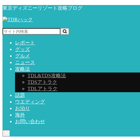
東京ディズニーリゾート攻略ブログ
レポート
グッズ
グルメ
ニュース
攻略法
TDL&TDS攻略法
TDSアトラク
TDLアトラク
話題
ウエディング
お泊り
海外
お問い合わせ
≡