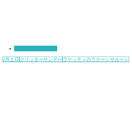
インパークレポート
2月土日
クリッターサンデー
ラケッティのラクーンサルーン