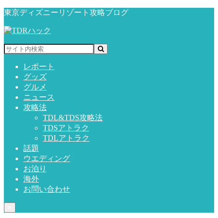
東京ディズニーリゾート攻略ブログ
レポート
グッズ
グルメ
ニュース
攻略法
TDL&TDS攻略法
TDSアトラク
TDLアトラク
話題
ウエディング
お泊り
海外
お問い合わせ
≡