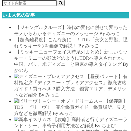
いま人気の記事
【ジャングルクルーズ】時代の変化に併せて変わった
モノからわかるディズニーのメッセージ
By
みっこ
【超高難易度】こんな所に…！TDL「美女と野獣」隠
れミッキー6つを画像で解説！
By
みっこ
【ミッキーニューフェイス時系列まとめ】新しいミッ
キー・ミニーの顔はどのようにTDRへ導入されたか。
中国、パリ、米ディズニーと東京の導入タイミング
By
かのん
【昼夜パレード】有
料指定席「ディズニー・プレミアアクセス」徹底攻略
ガイド！買うべき？購入方法、鑑賞エリア、デメリッ
トなど紹介
By
みっこ
【保存版】
TDS「ビリーヴ！」完全鑑賞ガイド｜鑑賞場所、見え
方などを徹底解説
By
みっこ
【攻略】高齢者と行くディズニーラ
ンド・シー。車椅子利用方法など解説
By
ちょぴ