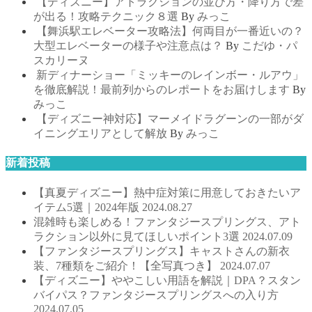
【ディズニー】アトラクションの並び方・降り方で差
が出る！攻略テクニック８選
By
みっこ
【舞浜駅エレベーター攻略法】何両目が一番近いの？
大型エレベーターの様子や注意点は？
By
こだゆ・パ
スカリーヌ
新ディナーショー「ミッキーのレインボー・ルアウ」
を徹底解説！最前列からのレポートをお届けします
By
みっこ
【ディズニー神対応】マーメイドラグーンの一部がダ
イニングエリアとして解放
By
みっこ
新着投稿
【真夏ディズニー】熱中症対策に用意しておきたいア
イテム5選｜2024年版
2024.08.27
混雑時も楽しめる！ファンタジースプリングス、アト
ラクション以外に見てほしいポイント3選
2024.07.09
【ファンタジースプリングス】キャストさんの新衣
装、7種類をご紹介！【全写真つき】
2024.07.07
【ディズニー】ややこしい用語を解説｜DPA？スタン
バイパス？ファンタジースプリングスへの入り方
2024.07.05