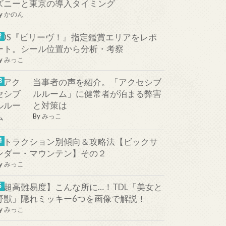
ズニーと東京の導入タイミング
y
かのん
TDS『ビリーヴ！』指定鑑賞エリアをレポ
ート。シール位置から分析・考察
y
みっこ
当事者の声を紹介。「アクセシブ
ルルーム」に健常者が泊まる弊害
と対策は
By
みっこ
アトラクション別傾向＆攻略法【ビックサ
ンダー・マウンテン】その２
y
みっこ
【超高難易度】こんな所に…！TDL「美女と
野獣」隠れミッキー6つを画像で解説！
y
みっこ