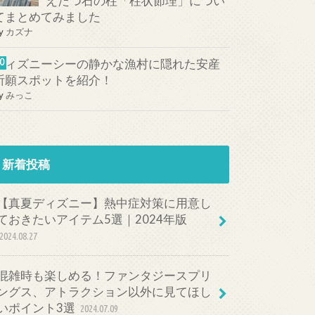
えたつ石の柱「柱状節理」につい
てまとめてみました
y
カズナ
ディズニーシーの静かな漁村に隠れた安産
祈願スポットを紹介！
y
みっこ
新着投稿
【真夏ディズニー】熱中症対策に用意し
ておきたいアイテム5選｜2024年版
2024.08.27
混雑時も楽しめる！ファンタジースプリ
ングス、アトラクション以外に見てほし
いポイント3選
2024.07.09