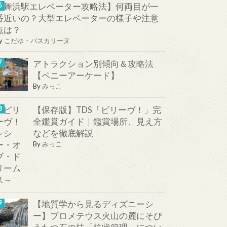
【舞浜駅エレベーター攻略法】何両目が一
番近いの？大型エレベーターの様子や注意
点は？
y
こだゆ・パスカリーヌ
アトラクション別傾向＆攻略法
【ペニーアーケード】
By
みっこ
【保存版】TDS「ビリーヴ！」完
全鑑賞ガイド｜鑑賞場所、見え方
などを徹底解説
By
みっこ
【地質学から見るディズニーシ
ー】プロメテウス火山の麓にそび