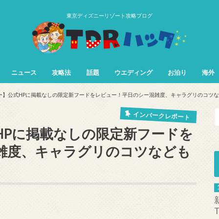
東京ディズニーリゾート攻略ブログ
ニュース
攻略法
話題
ウエディング
お泊り
海外
TDL&TDS攻略法
TDSアトラク
TDLアトラク
ー】公式HPに掲載なしの限定新フードをレビュー！平日のシー混雑度、キャラグリのコツ
インパークレポート
HPに掲載なしの限定新フードを
雑度、キャラグリのコツなども