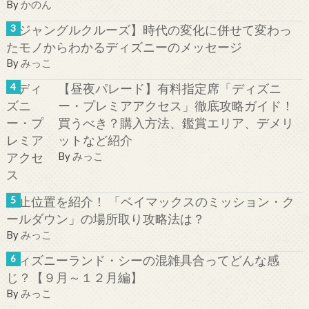
By
かのん
【ジャングルクルーズ】時代の変化に併せて変わっ
たモノからわかるディズニーのメッセージ
By
みっこ
【昼夜パレード】有料指定席「ディズニ
ー・プレミアアクセス」徹底攻略ガイド！
買うべき？購入方法、鑑賞エリア、デメリ
ットなど紹介
By
みっこ
停止位置を紹介！ 「ベイマックスのミッション・ク
ールダウン」の場所取り攻略法は？
By
みっこ
ディズニーランド・シーの混雑具合ってどんな感
じ？【９月～１２月編】
By
みっこ