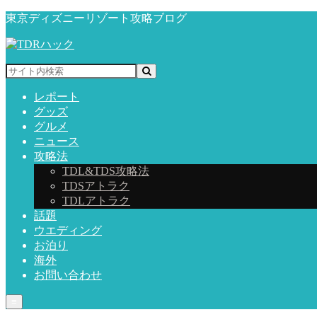
東京ディズニーリゾート攻略ブログ
レポート
グッズ
グルメ
ニュース
攻略法
TDL&TDS攻略法
TDSアトラク
TDLアトラク
話題
ウエディング
お泊り
海外
お問い合わせ
≡