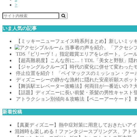
>
いま人気の記事
【ミッキーニューフェイス時系列まとめ】新しいミッキ
当事者の声を紹介。「アクセシ
TDS『ビリーヴ！』指定鑑賞エリアをレポート。シー
【超高難易度】こんな所に…！TDL「美女と野獣」隠
【ジャングルクルーズ】時代の変化に併せて変わった
停止位置を紹介！ 「ベイマックスのミッション・クー
ディズニーシーの静かな漁村に隠れた安産祈願スポッ
【舞浜駅エレベーター攻略法】何両目が一番近いの？
【話題】ディズニーに長い前髪・茶髪の男性キャスト
アトラクション別傾向＆攻略法【ペニーアーケード】
新着投稿
【真夏ディズニー】熱中症対策に用意しておきたいアイテ
混雑時も楽しめる！ファンタジースプリングス、アトラ