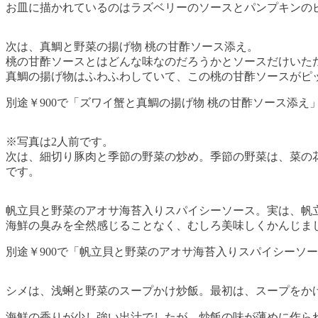
お皿に描かれているのはラズベリーのソースとパンプキンの
次は、真鯛と野菜の揚げ物 桃の甘酢ソース添え。
桃の甘酢ソースとはどんな味なのだろうかとソースだけいた
真鯛の揚げ物はふわふわしていて、この桃の甘酢ソースがピ
別途￥900で「ズワイ蟹と真鯛の揚げ物 桃の甘酢ソース添え
※写真は2人前です。
次は、細切り豚肉と季節の野菜の炒め。季節の野菜は、菜の
です。
帆立貝と野菜のアオサ海苔入りスパイシーソース。実は、帆
海鮮の臭みを全然感じることなく、むしろ美味しくかんじま
別途￥900で「帆立貝と野菜のアオサ海苔入りスパイシーソ
シメは、浅蜊と野菜のスープかけ炒飯。最初は、スープをか
海鮮の香りが少し強い出汁でしたが、炒飯の味が薄めに作ら