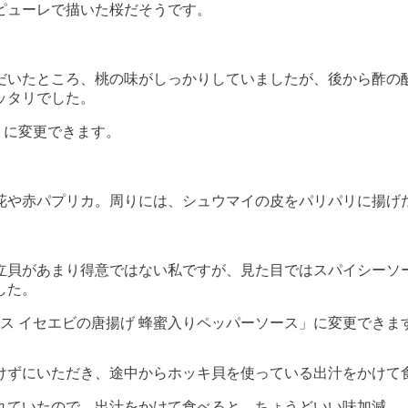
ピューレで描いた桜だそうです。
だいたところ、桃の味がしっかりしていましたが、後から酢の
ッタリでした。
」に変更できます。
花や赤パプリカ。周りには、シュウマイの皮をパリパリに揚げ
立貝があまり得意ではない私ですが、見た目ではスパイシーソ
した。
ース イセエビの唐揚げ 蜂蜜入りペッパーソース」に変更できま
けずにいただき、途中からホッキ貝を使っている出汁をかけて
れていたので、出汁をかけて食べると、ちょうどいい味加減。