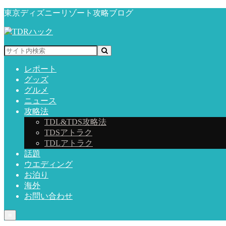
東京ディズニーリゾート攻略ブログ
レポート
グッズ
グルメ
ニュース
攻略法
TDL&TDS攻略法
TDSアトラク
TDLアトラク
話題
ウエディング
お泊り
海外
お問い合わせ
≡