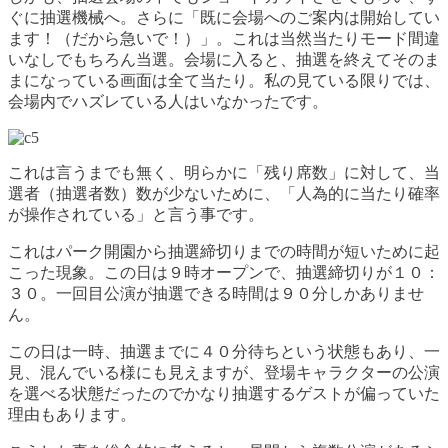
ぐに抽選機械へ。さらに「既に会場へのご案内は開始してい
ます！（だから急いで！）」。これは当然当たりモード間違
いなしでもちろん当選。会場に入ると、抽選を終えてそのま
まになっている画面は全て当たり。私の見ている限りでは、
会場内でハズレている人はいなかったです。
これは言うまでも無く、明らかに「残り席数」に対して、当
選者（抽選者数）数が少ないために、「人為的に当たり確率
が操作されている」と言う事です。
これはパーク開園から抽選締切りまでの時間が短いために起
こった現象。この日は９時オープンで、抽選締切りが１０：
３０。一回目公演が抽選できる時間は９０分しかありませ
ん。
この日は一時、抽選までに４０分待ちという状態もあり、一
見、混んでいる様にも見えますが、登場キャラクターの公演
を選べる状態だったのでかなり抽選するゲストが偏っていた
理由もあります。