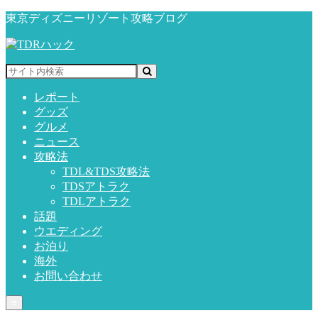
東京ディズニーリゾート攻略ブログ
レポート
グッズ
グルメ
ニュース
攻略法
TDL&TDS攻略法
TDSアトラク
TDLアトラク
話題
ウエディング
お泊り
海外
お問い合わせ
≡