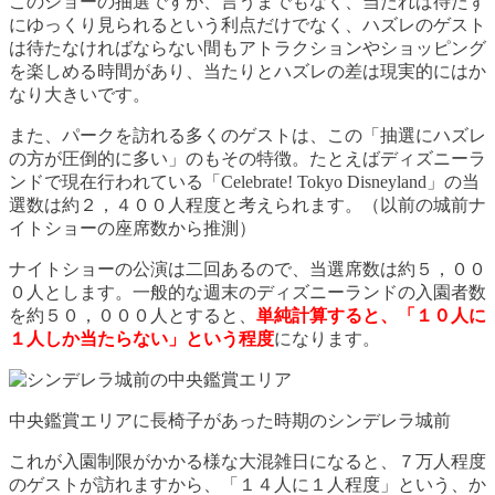
このショーの抽選ですが、言うまでもなく、当たれば待たず
にゆっくり見られるという利点だけでなく、ハズレのゲスト
は待たなければならない間もアトラクションやショッピング
を楽しめる時間があり、当たりとハズレの差は現実的にはか
なり大きいです。
また、パークを訪れる多くのゲストは、この「抽選にハズレ
の方が圧倒的に多い」のもその特徴。たとえばディズニーラ
ンドで現在行われている「Celebrate! Tokyo Disneyland」の当
選数は約２，４００人程度と考えられます。（以前の城前ナ
イトショーの座席数から推測）
ナイトショーの公演は二回あるので、当選席数は約５，００
０人とします。一般的な週末のディズニーランドの入園者数
を約５０，０００人とすると、
単純計算すると、「１０人に
１人しか当たらない」という程度
になります。
中央鑑賞エリアに長椅子があった時期のシンデレラ城前
これが入園制限がかかる様な大混雑日になると、７万人程度
のゲストが訪れますから、「１４人に１人程度」という、か