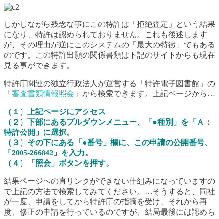
しかしながら残念な事にこの特許は「拒絶査定」という結果
になり、特許は認められておりません。これも後述します
が、その理由が逆にこのシステムの「最大の特徴」でもある
のです。この特許出願の関係書類は下記のサイトからも現在
見る事ができます。
特許庁関連の独立行政法人が運営する「特許電子図書館」の
「審査書類情報照会」
から検索できます。上記ページから…
（１）上記ページにアクセス
（２）下部にあるプルダウンメニュー、「●種別」を「Ａ：
特許公開」に選択。
（３）その下にある「●番号」欄に、この申請の公開番号、
「2005-266842」を入力。
（４）「照会」ボタンを押す。
結果ページへの直リンクができない仕組みになっていますの
で上記の方法で検索してみてください。…そうすると、同社
が一度、申請をしてから特許庁の指摘を受け、それから再
度、修正の申請を行っているのですが、結局最後には認めら