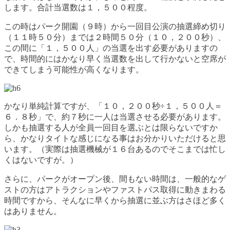
します。合計当選数は１，５００程度。
この時はパーク開園（９時）から一回目公演の抽選締め切り
（１１時５０分）までは２時間５０分（１０，２００秒）、
この間に「１，５００人」の当選を出す必要がありますの
で、時間的にはかなり早く当選数を出して行かないと空席が
できてしまう可能性が高くなります。
かなり単純計算ですが、「１０，２００秒÷１，５００人＝
６．８秒」で、約７秒に一人は当選させる必要があります。
しかも抽選する人が全員一回目を選ぶとは限らないですか
ら、かなりタイトな感じになる事はお分かりいただけると思
います。（実際は抽選機械が１６台あるのでそこまでは忙し
くはないですが。）
さらに、パークがオープン後、間もない時間は、一般的なゲ
ストの方はアトラクションやファストパス取得に動きまわる
時間ですから、そんなに早くから抽選に並ぶ方はさほど多く
はありません。