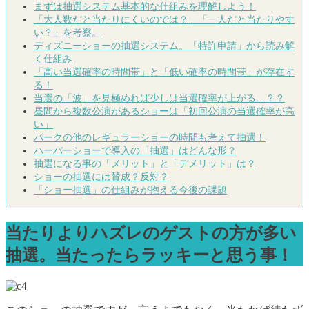
まずは抽選システム基本的な仕組みを理解しよう！
「大人数だと当たりにくいのでは？」「一人だと当たりやす
い？」を考察。
ディズニーショーの抽選システム。「特許申請」から読み解
く仕組み
「高い当選確率の時間帯」と「低い確率の時間帯」が存在す
る！
当選の「波」を見極めれば少しは当選確率が上がる…？？
昼間から複数公演があるショーは「初回公演の当選確率が高
い」
パークの他のレギュラーショーの時間も考えて抽選！
ハーバーショーで導入の「抽選」はどんな形？
抽選になる事の「メリット」と「デメリット」は？
ショーの抽選には賛成？反対？
「ショー抽選」の仕組みが抱える今後の課題
当たりよりハズレのゲストの方が多い
抽選。当たったらラッキーと思う事！