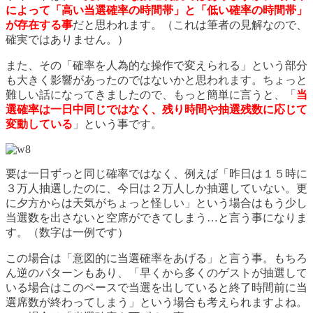
によって「高い当選確率の時間帯」と「低い確率の時間帯」
が存在する事
だと思われます。（これは筆者の見解なので、
確実ではありません。）
また、その「確率を人為的な操作で変えられる」という部分
も大きく影響があったのではないかと思われます。ちょっと
難しい話になってきましたので、もっと簡単に言うと、「
当
選確率は一日中同じではなく、残り時間や抽選残数に応じて
変動している
」という事です。
要は一日ずっと同じ確率ではなく、例えば「昨日は１５時に
３万人抽選したのに、今日は２万人しか抽選していない。更
に夕方からは天気がちょっと怪しい」という場合はもう少し
当選数を出さないと空席ができてしまう…と言う事になりま
す。（数字は一例です）
この場合は「意図的に当選確率をあげる」と言う事。もちろ
ん逆のパターンもあり、「早くから多くのゲストが抽選して
いる場合はこのペースで当選を出していると終了時間前に当
選席数が終わってしまう」という場合も考えられますよね。