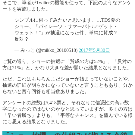
そこで、筆者がTwitterの機能を使って、下記のようなアンケ
ートを実施しました。
シンプルに伺ってみたいと思います。…TDS夏の
ショー、「パイレーツ・サマーバトル“ゲット・
ウェット！”」が抽選になった件、単純に賛成？
反対？
— みっこ (@mikko_20100518)
2017年5月30日
ご覧の通り、ショーの抽選に「賛成の方は52%」、「反対の
方は21%」と、かなり大きな差が開いた結果となりました。
ただ、これはもちろんまだショーが始まっていないことや、
抽選の詳細が明らかになっていないと言うこともあり、分か
らないと言う回答も相当数ありました。
アンケートの総数は5,418票と、それなりに信憑性の高い数
字になったのではないのかなと思っていますが、多くの方は
「早い者勝ち」よりも、「平等なチャンス」を望んでいる様
にも思える結果となりました。