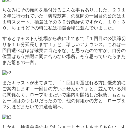
ちなみにその傾向を裏付けるこんな事もありました。２０１
２年に行われていた「爽涼鼓舞」の昼間の一回目の公演は１
１時スタート。抽選はその３０分前締切ですから、１０：３
０。ちょうどその時に私は抽選会場に並んでいました。
するとキャストが会場から表に出てきて「１回目の公演締切
りを１５分延長します！」と、珍しいアナウンス。これは一
回目選べばほぼ確実に当たるな、と思ったのですが、自分の
位置はもう抽選に間に合わない場所。そう思っていたらまた
また驚きの一言。
またキャストが出てきて、「１回目を選ばれる方は優先的に
ご案内します！一回目の方いませんか？」と、並んでいる列
に関係なく、ロープをまたいで案内を開始した状態。もとも
と一回目のつもりだったので、他の何組かの方と、ロープを
２列ほどまたいで抽選会場へ。
しかも、抽選会場の中でもショートカットさせてもらい、す