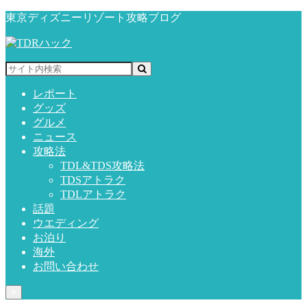
東京ディズニーリゾート攻略ブログ
レポート
グッズ
グルメ
ニュース
攻略法
TDL&TDS攻略法
TDSアトラク
TDLアトラク
話題
ウエディング
お泊り
海外
お問い合わせ
≡