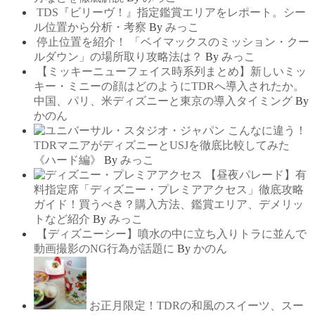
TDS『ビリーヴ！』指定鑑賞エリアをレポート。シー
ル位置から分析・考察
By
みっこ
停止位置を紹介！ 「ベイマックスのミッション・クー
ルダウン」の場所取り攻略法は？
By
みっこ
【ミッキーニューフェイス時系列まとめ】新しいミッ
キー・ミニーの顔はどのようにTDRへ導入されたか。
中国、パリ、米ディズニーと東京の導入タイミング
By
かのん
こんなに違う！
TDRマニアがディズニーとUSJを徹底比較してみた
《ハード編》
By
みっこ
【昼夜パレード】有
料指定席「ディズニー・プレミアアクセス」徹底攻略
ガイド！買うべき？購入方法、鑑賞エリア、デメリッ
トなど紹介
By
みっこ
【ディズニーシー】噴水の中に立ち入りトラに並んで
動画撮影のNG行為が話題に
By
かのん
お正月限定！TDRの和風のスイーツ、スー