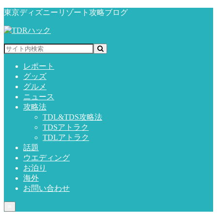
東京ディズニーリゾート攻略ブログ
レポート
グッズ
グルメ
ニュース
攻略法
TDL&TDS攻略法
TDSアトラク
TDLアトラク
話題
ウエディング
お泊り
海外
お問い合わせ
≡