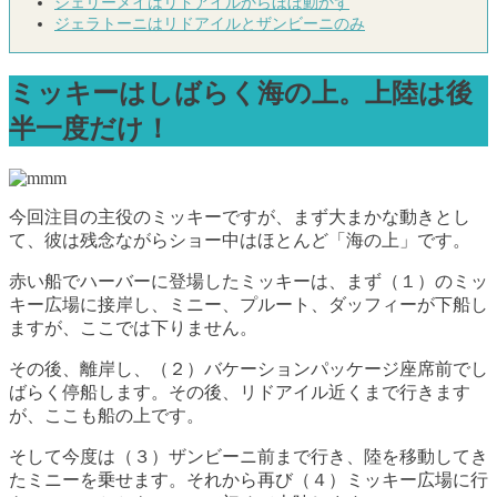
シェリーメイはリドアイルからほぼ動かず
ジェラトーニはリドアイルとザンビーニのみ
ミッキーはしばらく海の上。上陸は後
半一度だけ！
今回注目の主役のミッキーですが、まず大まかな動きとし
て、彼は残念ながらショー中はほとんど「海の上」です。
赤い船でハーバーに登場したミッキーは、まず（１）のミッ
キー広場に接岸し、ミニー、プルート、ダッフィーが下船し
ますが、ここでは下りません。
その後、離岸し、（２）バケーションパッケージ座席前でし
ばらく停船します。その後、リドアイル近くまで行きます
が、ここも船の上です。
そして今度は（３）ザンビーニ前まで行き、陸を移動してき
たミニーを乗せます。それから再び（４）ミッキー広場に行