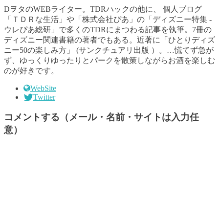
DヲタのWEBライター。TDRハックの他に、 個人ブログ
「ＴＤＲな生活」や「株式会社ぴあ」の「ディズニー特集 -
ウレぴあ総研」で多くのTDRにまつわる記事を執筆。7冊の
ディズニー関連書籍の著者でもある。近著に「ひとりディズ
ニー50の楽しみ方」 (サンクチュアリ出版 ）。…慌てず急が
ず、ゆっくりゆったりとパークを散策しながらお酒を楽しむ
のが好きです。
WebSite
Twitter
コメントする（メール・名前・サイトは入力任
意）