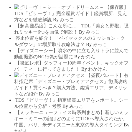
【保存版】
TDS「ビリーヴ！」完全鑑賞ガイド｜鑑賞場所、見え
方などを徹底解説
By
みっこ
【超高難易度】こんな所に…！TDL「美女と野獣」隠
れミッキー6つを画像で解説！
By
みっこ
停止位置を紹介！ 「ベイマックスのミッション・クー
ルダウン」の場所取り攻略法は？
By
みっこ
【ディズニーシー】噴水の中に立ち入りトラに並んで
動画撮影のNG行為が話題に
By
かのん
【徹底レポ】ダッフィー10周年イベント、キックオフ
パーティーに行ってきました！
By
わかけん
【昼夜パレード】有
料指定席「ディズニー・プレミアアクセス」徹底攻略
ガイド！買うべき？購入方法、鑑賞エリア、デメリッ
トなど紹介
By
みっこ
TDS『ビリーヴ！』指定鑑賞エリアをレポート。シー
ル位置から分析・考察
By
みっこ
【ミッキーニューフェイス時系列まとめ】新しいミッ
キー・ミニーの顔はどのようにTDRへ導入されたか。
中国、パリ、米ディズニーと東京の導入タイミング
By
かのん