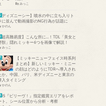
By
みっこ
【ディズニーシー】噴水の中に立ち入りト
ラに並んで動画撮影のNG行為が話題に
y
かのん
【超高難易度】こんな所に…！TDL「美女と
野獣」隠れミッキー6つを画像で解説！
y
みっこ
【ミッキーニューフェイス時系列
まとめ】新しいミッキー・ミニー
の顔はどのようにTDRへ導入され
たか。中国、パリ、米ディズニーと東京の
導入タイミング
y
かのん
TDS『ビリーヴ！』指定鑑賞エリアをレポ
ート。シール位置から分析・考察