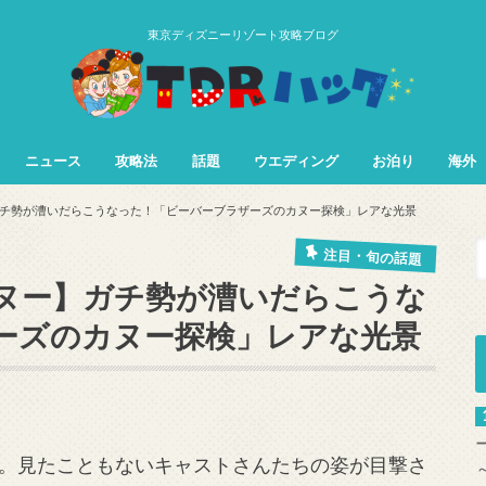
東京ディズニーリゾート攻略ブログ
ニュース
攻略法
話題
ウエディング
お泊り
海外
TDL&TDS攻略法
TDSアトラク
TDLアトラク
チ勢が漕いだらこうなった！「ビーバーブラザーズのカヌー探検」レアな光景
注目・旬の話題
ヌー】ガチ勢が漕いだらこうな
ーズのカヌー探検」レアな光景
。見たこともないキャストさんたちの姿が目撃さ