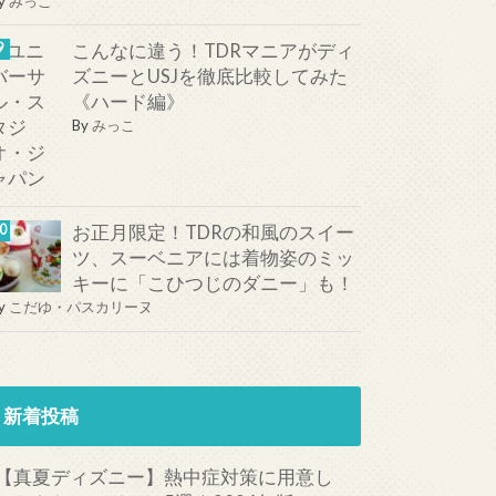
y
みっこ
こんなに違う！TDRマニアがディ
ズニーとUSJを徹底比較してみた
《ハード編》
By
みっこ
お正月限定！TDRの和風のスイー
ツ、スーベニアには着物姿のミッ
キーに「こひつじのダニー」も！
y
こだゆ・パスカリーヌ
新着投稿
【真夏ディズニー】熱中症対策に用意し