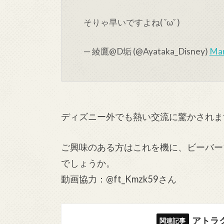
そりゃ早いですよね( ˇωˇ )
— 綾鷹@D垢 (@Ayataka_Disney)
Mar
ディズニー外でも熱い交流に驚かされま
ご興味のある方はこれを機に、ビーバー
でしょうか。
動画協力：@ft_Kmzk59さん
アトラ