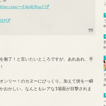
witter.com/ーE4o4L9iocC
019
B
B
を魅了！と言いたいところですが、あれあれ、手
！
オンリー！のカヌーにびっくり。加えて傍を一瞬
B
かおかしい、なんともレアな1場面が目撃されま