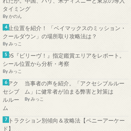
れたか。中国、パリ、米ディズニーと東京の導入
タイミング
By
かのん
停止位置を紹介！ 「ベイマックスのミッション・
クールダウン」の場所取り攻略法は？
By
みっこ
TDS『ビリーヴ！』指定鑑賞エリアをレポート。
シール位置から分析・考察
By
みっこ
当事者の声を紹介。「アクセシブルルー
ム」に健常者が泊まる弊害と対策は
By
みっこ
アトラクション別傾向＆攻略法【ペニーアーケー
ド】