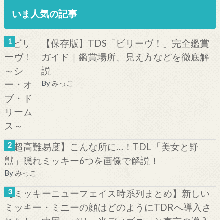
いま人気の記事
【保存版】TDS「ビリーヴ！」完全鑑賞
ガイド｜鑑賞場所、見え方などを徹底解
説
By
みっこ
【超高難易度】こんな所に…！TDL「美女と野
獣」隠れミッキー6つを画像で解説！
By
みっこ
【ミッキーニューフェイス時系列まとめ】新しい
ミッキー・ミニーの顔はどのようにTDRへ導入さ