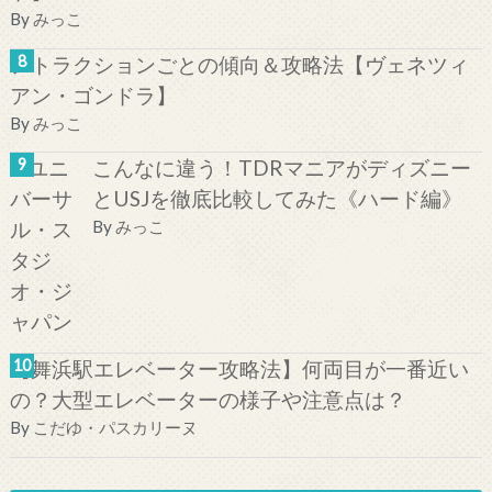
By
みっこ
アトラクションごとの傾向＆攻略法【ヴェネツィ
アン・ゴンドラ】
By
みっこ
こんなに違う！TDRマニアがディズニー
とUSJを徹底比較してみた《ハード編》
By
みっこ
【舞浜駅エレベーター攻略法】何両目が一番近い
の？大型エレベーターの様子や注意点は？
By
こだゆ・パスカリーヌ