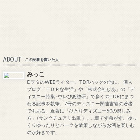
ABOUT
この記事を書いた人
みっこ
DヲタのWEBライター。TDRハックの他に、 個人
ブログ「ＴＤＲな生活」や「株式会社ぴあ」の「デ
ィズニー特集 -ウレぴあ総研」で多くのTDRにまつ
わる記事を執筆。7冊のディズニー関連書籍の著者
でもある。近著に「ひとりディズニー50の楽しみ
方」 (サンクチュアリ出版 ）。…慌てず急がず、ゆっ
くりゆったりとパークを散策しながらお酒を楽しむ
のが好きです。