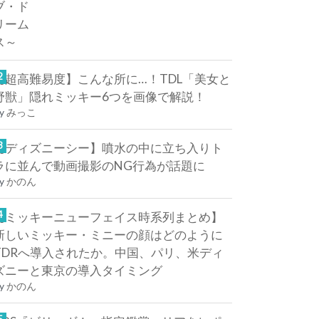
【超高難易度】こんな所に…！TDL「美女と
野獣」隠れミッキー6つを画像で解説！
y
みっこ
【ディズニーシー】噴水の中に立ち入りト
ラに並んで動画撮影のNG行為が話題に
y
かのん
【ミッキーニューフェイス時系列まとめ】
新しいミッキー・ミニーの顔はどのように
TDRへ導入されたか。中国、パリ、米ディ
ズニーと東京の導入タイミング
y
かのん