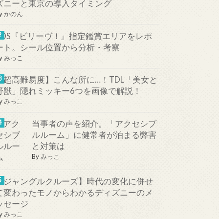
ズニーと東京の導入タイミング
y
かのん
TDS『ビリーヴ！』指定鑑賞エリアをレポ
ート。シール位置から分析・考察
y
みっこ
【超高難易度】こんな所に…！TDL「美女と
野獣」隠れミッキー6つを画像で解説！
y
みっこ
当事者の声を紹介。「アクセシブ
ルルーム」に健常者が泊まる弊害
と対策は
By
みっこ
【ジャングルクルーズ】時代の変化に併せ
て変わったモノからわかるディズニーのメ
ッセージ
y
みっこ