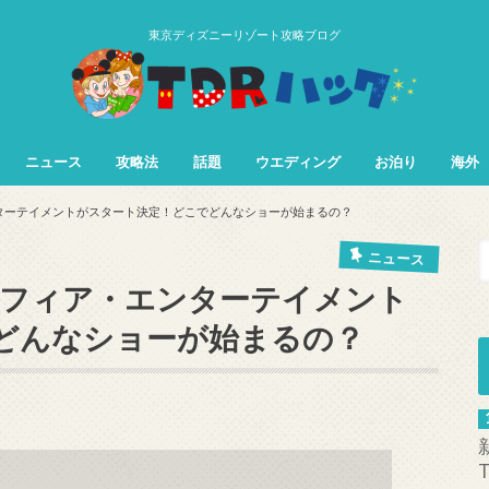
東京ディズニーリゾート攻略ブログ
ニュース
攻略法
話題
ウエディング
お泊り
海外
TDL&TDS攻略法
TDSアトラク
TDLアトラク
ンターテイメントがスタート決定！どこでどんなショーが始まるの？
ニュース
スフィア・エンターテイメント
どんなショーが始まるの？