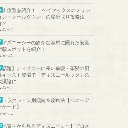
停止位置を紹介！ 「ベイマックスのミッシ
ョン・クールダウン」の場所取り攻略法
は？
y
みっこ
ディズニーシーの静かな漁村に隠れた安産
祈願スポットを紹介！
y
みっこ
【話題】ディズニーに長い前髪・茶髪の男
性キャスト登場で「ディズニールック」の
大議論に
y
みっこ
アトラクション別傾向＆攻略法【ペニーア
ーケード】
y
みっこ
【地質学から見るディズニーシー】プロメ