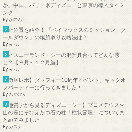
か。中国、パリ、米ディズニーと東京の導入タイミ
ング
By
かのん
停止位置を紹介！ 「ベイマックスのミッション・ク
ールダウン」の場所取り攻略法は？
By
みっこ
ディズニーランド・シーの混雑具合ってどんな感
じ？【９月～１２月編】
By
みっこ
【徹底レポ】ダッフィー10周年イベント、キックオ
フパーティーに行ってきました！
By
わかけん
【地質学から見るディズニーシー】プロメテウス火
山の麓にそびえたつ石の柱「柱状節理」についてま
とめてみました
By
カズナ