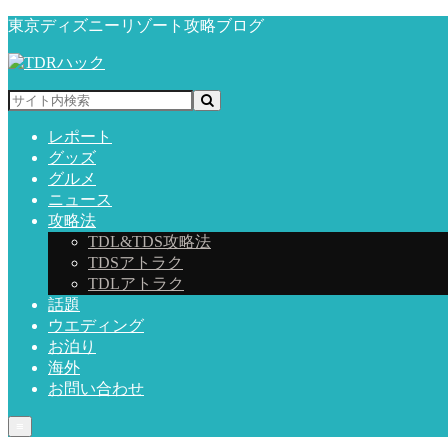
東京ディズニーリゾート攻略ブログ
レポート
グッズ
グルメ
ニュース
攻略法
TDL&TDS攻略法
TDSアトラク
TDLアトラク
話題
ウエディング
お泊り
海外
お問い合わせ
≡