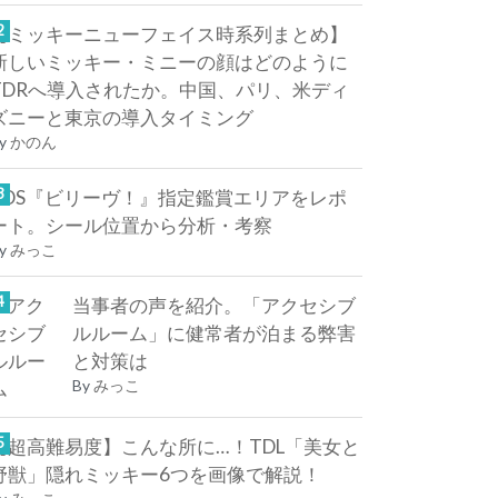
【ミッキーニューフェイス時系列まとめ】
新しいミッキー・ミニーの顔はどのように
TDRへ導入されたか。中国、パリ、米ディ
ズニーと東京の導入タイミング
y
かのん
TDS『ビリーヴ！』指定鑑賞エリアをレポ
ート。シール位置から分析・考察
y
みっこ
当事者の声を紹介。「アクセシブ
ルルーム」に健常者が泊まる弊害
と対策は
By
みっこ
【超高難易度】こんな所に…！TDL「美女と
野獣」隠れミッキー6つを画像で解説！