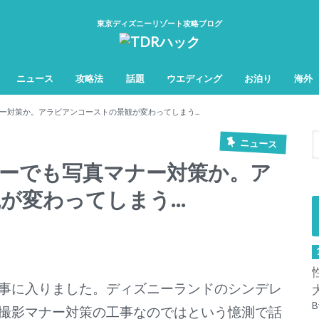
東京ディズニーリゾート攻略ブログ
ニュース
攻略法
話題
ウエディング
お泊り
海外
TDL&TDS攻略法
TDSアトラク
TDLアトラク
対策か。アラビアンコーストの景観が変わってしまう...
ニュース
ーでも写真マナー対策か。ア
が変わってしまう…
事に入りました。ディズニーランドのシンデレ
B
撮影マナー対策の工事なのではという憶測で話