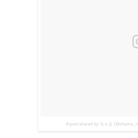
A post shared by ちゃま (@chama_ri