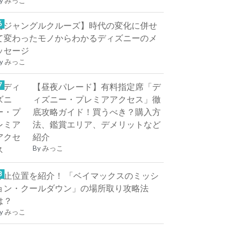
y
みっこ
【ジャングルクルーズ】時代の変化に併せ
て変わったモノからわかるディズニーのメ
ッセージ
y
みっこ
【昼夜パレード】有料指定席「デ
ィズニー・プレミアアクセス」徹
底攻略ガイド！買うべき？購入方
法、鑑賞エリア、デメリットなど
紹介
By
みっこ
停止位置を紹介！ 「ベイマックスのミッシ
ョン・クールダウン」の場所取り攻略法
は？
y
みっこ