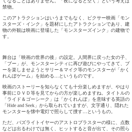
くなることはありません。「夜になると空く」という考えは
禁物。
このアトラクションはいうまでもなく、ピクサー映画「モン
スターズ・インク」を題材にしたアトラクションであり、建
物の外観は映画に登場した「モンスターズインク」の建物で
す。
舞台は「映画の世界の後」の設定。人間界に戻った女の子、
「ブー」が、モンスターシティに再び遊びにやってきて、ブ
ーを楽しませようとサリー＆マイク等のモンスターが「かく
れんぼゲーム」を始める…というものです。
映画のストーリーを知らなくても十分楽しめますが、やはり
事前にＤＶＤ等を見てからの方が楽しめますね。タイトルの
「ライド＆ゴーシーク」は「かくれんぼ」を意味する英語の
「Hide and Seek」から取られていますが、文字通り、隠れた
モンスターを懐中電灯で照らして捜す…というもの。
ただ、バズライトイヤーのアストロブラスターの様に、点数
などは出るわけでは無く、ヒットすると音が出て、その照ら