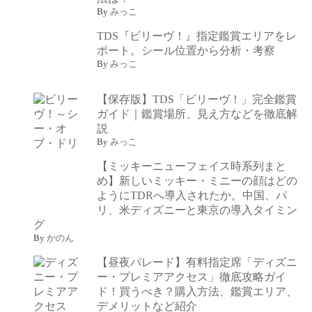
By
みっこ
TDS『ビリーヴ！』指定鑑賞エリアをレ
ポート。シール位置から分析・考察
By
みっこ
【保存版】TDS「ビリーヴ！」完全鑑賞
ガイド｜鑑賞場所、見え方などを徹底解
説
By
みっこ
【ミッキーニューフェイス時系列まと
め】新しいミッキー・ミニーの顔はどの
ようにTDRへ導入されたか。中国、パ
リ、米ディズニーと東京の導入タイミン
グ
By
かのん
【昼夜パレード】有料指定席「ディズニ
ー・プレミアアクセス」徹底攻略ガイ
ド！買うべき？購入方法、鑑賞エリア、
デメリットなど紹介