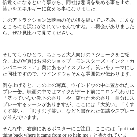
倍近くになるという事から、同社は悲鳴を集める事を止め、
笑いをエネルギーに変える事になりました。
このアトラクションは映画のその後を描いている為、こんな
ところにも演出がされているんですね。…機会がありました
ら、ぜひ見比べて見てください。
そしてもうひとつ、ちょっと大人向けの？ジョークをご紹
介。上の写真はお隣のショップ「モンスターズ・インク・カ
ンパニーストア」奥にあるディスプレイ。笑いをテーマにし
た同社ですので、ウインドウもそんな雰囲気が伝わります。
例を上げると、この上の写真、ウインドウの中に置かれたス
プレー缶。映画の中ではマイクがデート前にコロン代わりに
「洗っていない靴下の香り」や「濡れた犬の香り」自分にス
プレーするシーンがありますが、ここには「大笑い」「くす
くす笑い」「むずむず笑い」などと書かれた缶詰やスプレー
が並んでいます。
そんな中、右側にあるポスターにご注目。ここには「put that
thing back where it came from or so help me」と書かれていま