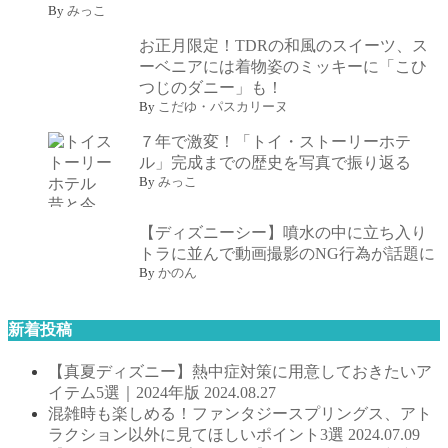
By
みっこ
お正月限定！TDRの和風のスイーツ、ス
ーベニアには着物姿のミッキーに「こひ
つじのダニー」も！
By
こだゆ・パスカリーヌ
７年で激変！「トイ・ストーリーホテ
ル」完成までの歴史を写真で振り返る
By
みっこ
【ディズニーシー】噴水の中に立ち入り
トラに並んで動画撮影のNG行為が話題に
By
かのん
新着投稿
【真夏ディズニー】熱中症対策に用意しておきたいア
イテム5選｜2024年版
2024.08.27
混雑時も楽しめる！ファンタジースプリングス、アト
ラクション以外に見てほしいポイント3選
2024.07.09