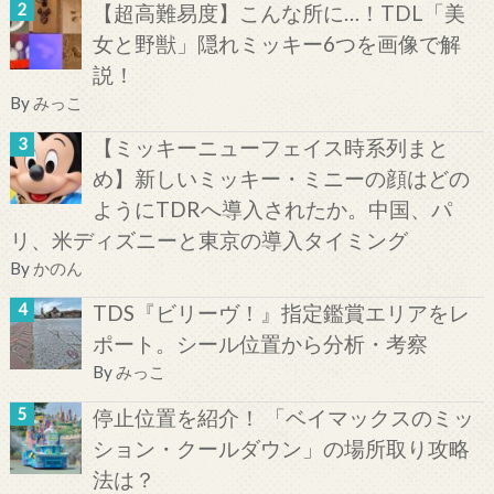
【超高難易度】こんな所に…！TDL「美
女と野獣」隠れミッキー6つを画像で解
説！
By
みっこ
【ミッキーニューフェイス時系列まと
め】新しいミッキー・ミニーの顔はどの
ようにTDRへ導入されたか。中国、パ
リ、米ディズニーと東京の導入タイミング
By
かのん
TDS『ビリーヴ！』指定鑑賞エリアをレ
ポート。シール位置から分析・考察
By
みっこ
停止位置を紹介！ 「ベイマックスのミッ
ション・クールダウン」の場所取り攻略
法は？