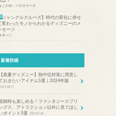
点は？
y
こだゆ・パスカリーヌ
【ジャングルクルーズ】時代の変化に併せ
て変わったモノからわかるディズニーのメ
ッセージ
y
みっこ
新着投稿
【真夏ディズニー】熱中症対策に用意し
ておきたいアイテム5選｜2024年版
2024.08.27
混雑時も楽しめる！ファンタジースプリ
ングス、アトラクション以外に見てほし
いポイント3選
2024.07.09