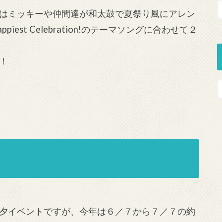
はミッキーや仲間達が和太鼓で夏祭り風にアレン
est Celebration!のテーマソングに合わせて２
！
夕イベントですが、今年は６／７から７／７の約