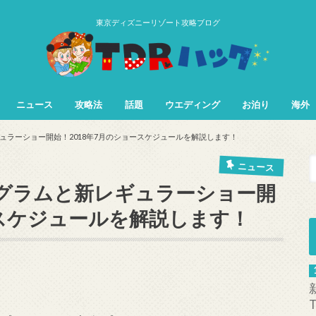
東京ディズニーリゾート攻略ブログ
ニュース
攻略法
話題
ウエディング
お泊り
海外
TDL&TDS攻略法
TDSアトラク
TDLアトラク
ュラーショー開始！2018年7月のショースケジュールを解説します！
ニュース
グラムと新レギュラーショー開
ースケジュールを解説します！