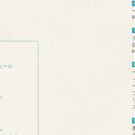
B
B
ュール
ツ
ム