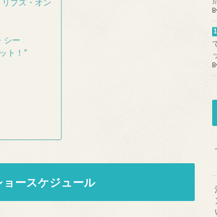
・リブズ・オン
B
・シー
ット！”
B
ショースケジュール