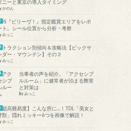
ズニーと東京の導入タイミング
y
かのん
TDS『ビリーヴ！』指定鑑賞エリアをレポ
ート。シール位置から分析・考察
y
みっこ
アトラクション別傾向＆攻略法【ビックサ
ンダー・マウンテン】その２
y
みっこ
当事者の声を紹介。「アクセシブ
ルルーム」に健常者が泊まる弊害
と対策は
By
みっこ
【超高難易度】こんな所に…！TDL「美女と
野獣」隠れミッキー6つを画像で解説！
y
みっこ