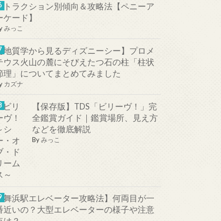
アトラクション別傾向＆攻略法【ペニーア
ーケード】
y
みっこ
【地質学から見るディズニーシー】プロメ
テウス火山の麓にそびえたつ石の柱「柱状
節理」についてまとめてみました
y
カズナ
【保存版】TDS「ビリーヴ！」完
全鑑賞ガイド｜鑑賞場所、見え方
などを徹底解説
By
みっこ
【舞浜駅エレベーター攻略法】何両目が一
番近いの？大型エレベーターの様子や注意