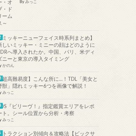
By
みっこ
【ミッキーニューフェイス時系列まとめ】
新しいミッキー・ミニーの顔はどのように
TDRへ導入されたか。中国、パリ、米ディ
ズニーと東京の導入タイミング
y
かのん
【超高難易度】こんな所に…！TDL「美女と
野獣」隠れミッキー6つを画像で解説！
y
みっこ
TDS『ビリーヴ！』指定鑑賞エリアをレポ
ート。シール位置から分析・考察
y
みっこ
アトラクション別傾向＆攻略法【ビックサ