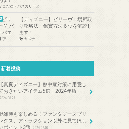
点は？
y
こだゆ・パスカリーヌ
【ディズニー】ビリーヴ！場所取
り攻略法・鑑賞方法６つを解説し
ます！
By
カズナ
新着投稿
【真夏ディズニー】熱中症対策に用意し
ておきたいアイテム5選｜2024年版
2024.08.27
混雑時も楽しめる！ファンタジースプリ
ングス、アトラクション以外に見てほし
いポイント3選
2024.07.09