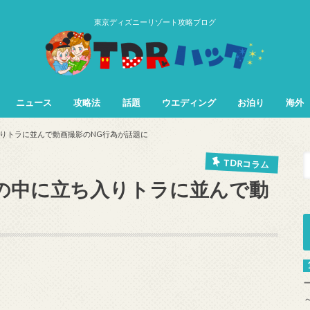
東京ディズニーリゾート攻略ブログ
ニュース
攻略法
話題
ウエディング
お泊り
海外
TDL&TDS攻略法
TDSアトラク
TDLアトラク
りトラに並んで動画撮影のNG行為が話題に
TDRコラム
の中に立ち入りトラに並んで動