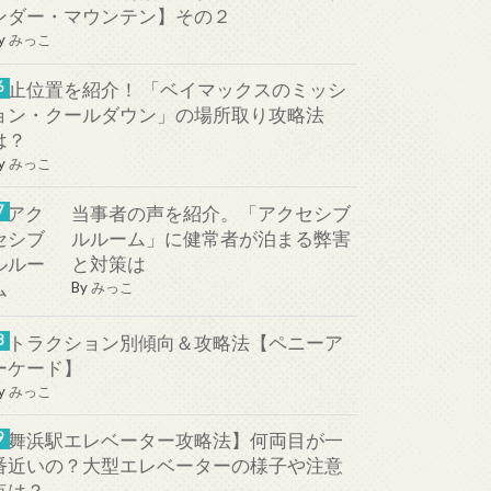
ンダー・マウンテン】その２
y
みっこ
停止位置を紹介！ 「ベイマックスのミッシ
ョン・クールダウン」の場所取り攻略法
は？
y
みっこ
当事者の声を紹介。「アクセシブ
ルルーム」に健常者が泊まる弊害
と対策は
By
みっこ
アトラクション別傾向＆攻略法【ペニーア
ーケード】
y
みっこ
【舞浜駅エレベーター攻略法】何両目が一
番近いの？大型エレベーターの様子や注意