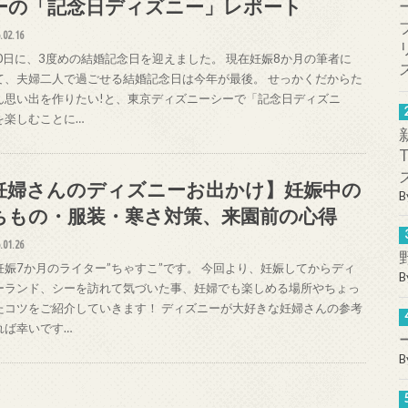
ーの「記念日ディズニー」レポート
.02.16
10日に、3度めの結婚記念日を迎えました。 現在妊娠8か月の筆者に
て、夫婦二人で過ごせる結婚記念日は今年が最後。 せっかくだからた
ん思い出を作りたい!と、東京ディズニーシーで「記念日ディズニ
を楽しむことに…
妊婦さんのディズニーお出かけ】妊娠中の
B
ちもの・服装・寒さ対策、来園前の心得
.01.26
妊娠7か月のライター”ちゃすこ”です。 今回より、妊娠してからディ
B
ーランド、シーを訪れて気づいた事、妊婦でも楽しめる場所やちょっ
たコツをご紹介していきます！ ディズニーが大好きな妊婦さんの参考
れば幸いです…
B