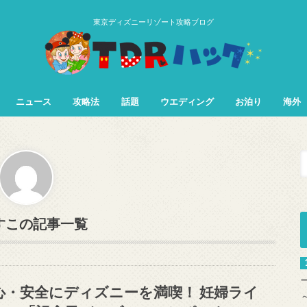
東京ディズニーリゾート攻略ブログ
ニュース
攻略法
話題
ウエディング
お泊り
海外
TDL&TDS攻略法
TDSアトラク
TDLアトラク
すこ
心・安全にディズニーを満喫！ 妊婦ライ