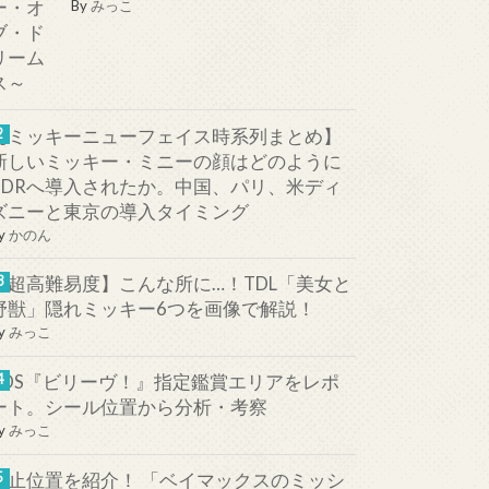
By
みっこ
【ミッキーニューフェイス時系列まとめ】
新しいミッキー・ミニーの顔はどのように
TDRへ導入されたか。中国、パリ、米ディ
ズニーと東京の導入タイミング
y
かのん
【超高難易度】こんな所に…！TDL「美女と
野獣」隠れミッキー6つを画像で解説！
y
みっこ
TDS『ビリーヴ！』指定鑑賞エリアをレポ
ート。シール位置から分析・考察
y
みっこ
停止位置を紹介！ 「ベイマックスのミッシ