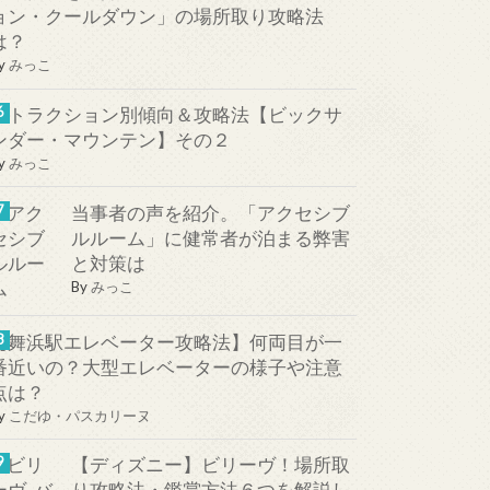
ョン・クールダウン」の場所取り攻略法
は？
y
みっこ
アトラクション別傾向＆攻略法【ビックサ
ンダー・マウンテン】その２
y
みっこ
当事者の声を紹介。「アクセシブ
ルルーム」に健常者が泊まる弊害
と対策は
By
みっこ
【舞浜駅エレベーター攻略法】何両目が一
番近いの？大型エレベーターの様子や注意
点は？
y
こだゆ・パスカリーヌ
【ディズニー】ビリーヴ！場所取