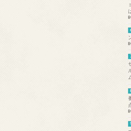
B
B
B