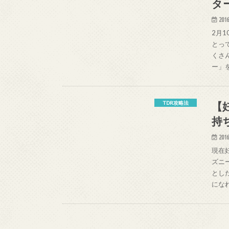
タ
2016
2月
とっ
くさ
ー」
【
TDR攻略法
持
2016
現在
ズニ
とし
にな