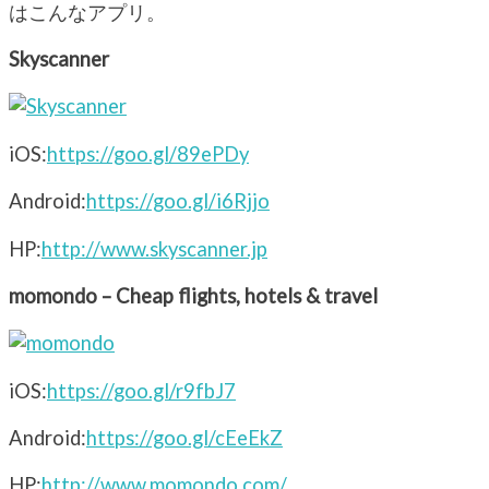
はこんなアプリ。
Skyscanner
iOS:
https://goo.gl/89ePDy
Android:
https://goo.gl/i6Rjjo
HP:
http://www.skyscanner.jp
momondo – Cheap flights, hotels & travel
iOS:
https://goo.gl/r9fbJ7
Android:
https://goo.gl/cEeEkZ
HP:
http://www.momondo.com/