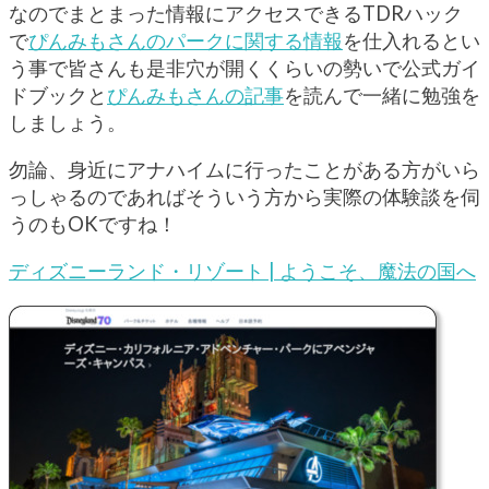
なのでまとまった情報にアクセスできるTDRハック
で
ぴんみもさんのパークに関する情報
を仕入れるとい
う事で皆さんも是非穴が開くくらいの勢いで公式ガイ
ドブックと
ぴんみもさんの記事
を読んで一緒に勉強を
しましょう。
勿論、身近にアナハイムに行ったことがある方がいら
っしゃるのであればそういう方から実際の体験談を伺
うのもOKですね！
ディズニーランド・リゾート | ようこそ、魔法の国へ