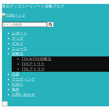
東京ディズニーリゾート攻略ブログ
レポート
グッズ
グルメ
ニュース
攻略法
TDL&TDS攻略法
TDSアトラク
TDLアトラク
話題
ウエディング
お泊り
海外
お問い合わせ
≡