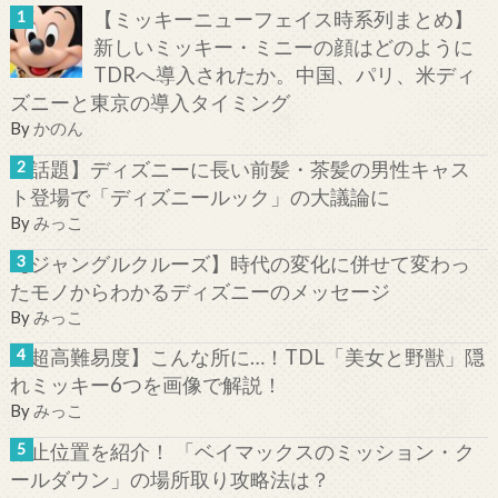
【ミッキーニューフェイス時系列まとめ】
新しいミッキー・ミニーの顔はどのように
TDRへ導入されたか。中国、パリ、米ディ
ズニーと東京の導入タイミング
By
かのん
【話題】ディズニーに長い前髪・茶髪の男性キャス
ト登場で「ディズニールック」の大議論に
By
みっこ
【ジャングルクルーズ】時代の変化に併せて変わっ
たモノからわかるディズニーのメッセージ
By
みっこ
【超高難易度】こんな所に…！TDL「美女と野獣」隠
れミッキー6つを画像で解説！
By
みっこ
停止位置を紹介！ 「ベイマックスのミッション・ク
ールダウン」の場所取り攻略法は？