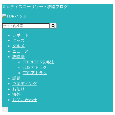
東京ディズニーリゾート攻略ブログ
レポート
グッズ
グルメ
ニュース
攻略法
TDL&TDS攻略法
TDSアトラク
TDLアトラク
話題
ウエディング
お泊り
海外
お問い合わせ
≡