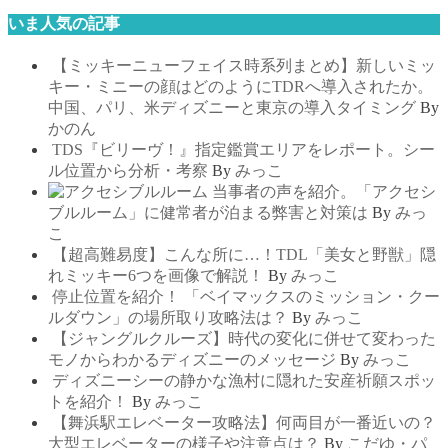
いま人気の記事
【ミッキーニューフェイス時系列まとめ】新しいミッ
キー・ミニーの顔はどのようにTDRへ導入されたか。
中国、パリ、米ディズニーと東京の導入タイミング
By
かのん
TDS『ビリーヴ！』指定鑑賞エリアをレポート。シー
ル位置から分析・考察
By
みっこ
当事者の声を紹介。「アクセシ
ブルルーム」に健常者が泊まる弊害と対策は
By
みっ
こ
【超高難易度】こんな所に…！TDL「美女と野獣」隠
れミッキー6つを画像で解説！
By
みっこ
停止位置を紹介！ 「ベイマックスのミッション・クー
ルダウン」の場所取り攻略法は？
By
みっこ
【ジャングルクルーズ】時代の変化に併せて変わった
モノからわかるディズニーのメッセージ
By
みっこ
ディズニーシーの静かな漁村に隠れた安産祈願スポッ
トを紹介！
By
みっこ
【舞浜駅エレベーター攻略法】何両目が一番近いの？
大型エレベーターの様子や注意点は？
By
こだゆ・パ