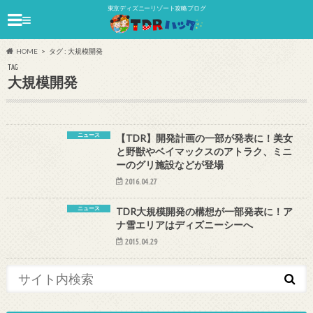
東京ディズニーリゾート攻略ブログ
≡
HOME
タグ : 大規模開発
TAG
大規模開発
ニュース
【TDR】開発計画の一部が発表に！美女
と野獣やベイマックスのアトラク、ミニ
ーのグリ施設などが登場
2016.04.27
ニュース
TDR大規模開発の構想が一部発表に！ア
ナ雪エリアはディズニーシーへ
2015.04.29