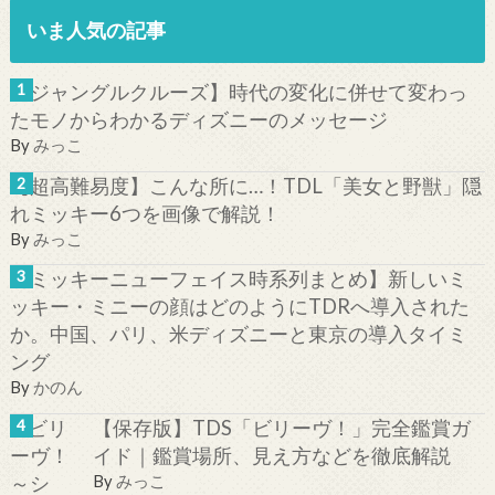
いま人気の記事
【ジャングルクルーズ】時代の変化に併せて変わっ
たモノからわかるディズニーのメッセージ
By
みっこ
【超高難易度】こんな所に…！TDL「美女と野獣」隠
れミッキー6つを画像で解説！
By
みっこ
【ミッキーニューフェイス時系列まとめ】新しいミ
ッキー・ミニーの顔はどのようにTDRへ導入された
か。中国、パリ、米ディズニーと東京の導入タイミ
ング
By
かのん
【保存版】TDS「ビリーヴ！」完全鑑賞ガ
イド｜鑑賞場所、見え方などを徹底解説
By
みっこ