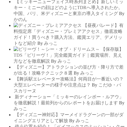
【ミッキーニューフェイス時系列まとめ】新しいミッ
キー・ミニーの顔はどのようにTDRへ導入されたか。
中国、パリ、米ディズニーと東京の導入タイミング
By
かのん
【昼夜パレード】有
料指定席「ディズニー・プレミアアクセス」徹底攻略
ガイド！買うべき？購入方法、鑑賞エリア、デメリッ
トなど紹介
By
みっこ
【保存版】
TDS「ビリーヴ！」完全鑑賞ガイド｜鑑賞場所、見え
方などを徹底解説
By
みっこ
【ディズニー】アトラクションの並び方・降り方で差
が出る！攻略テクニック８選
By
みっこ
【舞浜駅エレベーター攻略法】何両目が一番近いの？
大型エレベーターの様子や注意点は？
By
こだゆ・パ
スカリーヌ
新ディナーショー「ミッキーのレインボー・ルアウ」
を徹底解説！最前列からのレポートをお届けします
By
みっこ
【ディズニー神対応】マーメイドラグーンの一部がダ
イニングエリアとして解放
By
みっこ
停止位置を紹介！ 「ベイマックスのミッション・クー