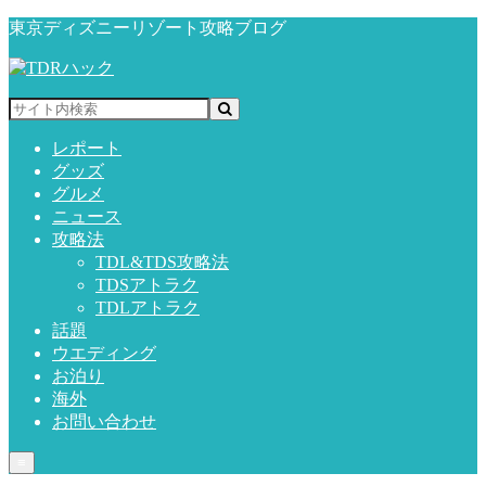
東京ディズニーリゾート攻略ブログ
レポート
グッズ
グルメ
ニュース
攻略法
TDL&TDS攻略法
TDSアトラク
TDLアトラク
話題
ウエディング
お泊り
海外
お問い合わせ
≡