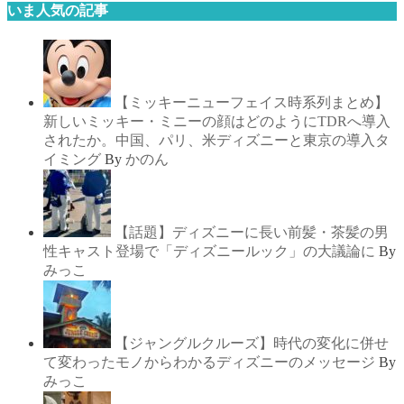
いま人気の記事
【ミッキーニューフェイス時系列まとめ】
新しいミッキー・ミニーの顔はどのようにTDRへ導入
されたか。中国、パリ、米ディズニーと東京の導入タ
イミング
By
かのん
【話題】ディズニーに長い前髪・茶髪の男
性キャスト登場で「ディズニールック」の大議論に
By
みっこ
【ジャングルクルーズ】時代の変化に併せ
て変わったモノからわかるディズニーのメッセージ
By
みっこ