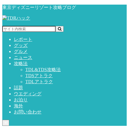
東京ディズニーリゾート攻略ブログ
レポート
グッズ
グルメ
ニュース
攻略法
TDL&TDS攻略法
TDSアトラク
TDLアトラク
話題
ウエディング
お泊り
海外
お問い合わせ
≡