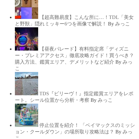
【超高難易度】こんな所に…！TDL「美女
と野獣」隠れミッキー6つを画像で解説！
By
みっこ
【昼夜パレード】有料指定席「ディズニ
ー・プレミアアクセス」徹底攻略ガイド！買うべき？
購入方法、鑑賞エリア、デメリットなど紹介
By
みっ
こ
TDS『ビリーヴ！』指定鑑賞エリアをレポ
ート。シール位置から分析・考察
By
みっこ
停止位置を紹介！ 「ベイマックスのミッシ
ョン・クールダウン」の場所取り攻略法は？
By
みっ
こ