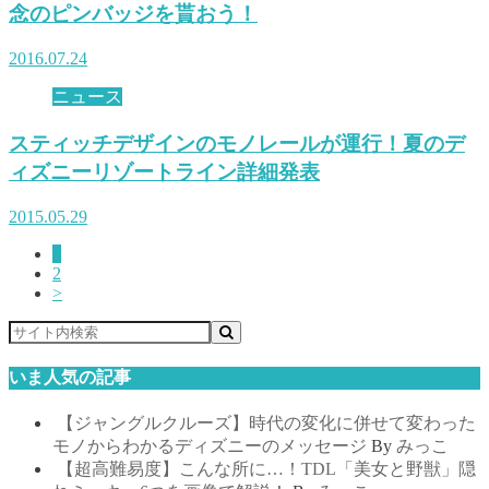
念のピンバッジを貰おう！
2016.07.24
ニュース
スティッチデザインのモノレールが運行！夏のデ
ィズニーリゾートライン詳細発表
2015.05.29
1
2
>
いま人気の記事
【ジャングルクルーズ】時代の変化に併せて変わった
モノからわかるディズニーのメッセージ
By
みっこ
【超高難易度】こんな所に…！TDL「美女と野獣」隠