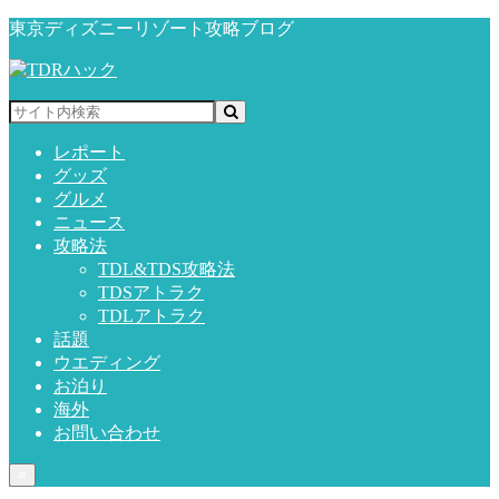
東京ディズニーリゾート攻略ブログ
レポート
グッズ
グルメ
ニュース
攻略法
TDL&TDS攻略法
TDSアトラク
TDLアトラク
話題
ウエディング
お泊り
海外
お問い合わせ
≡