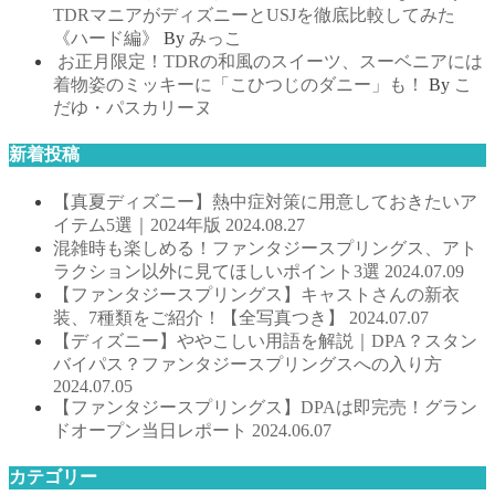
TDRマニアがディズニーとUSJを徹底比較してみた
《ハード編》
By
みっこ
お正月限定！TDRの和風のスイーツ、スーベニアには
着物姿のミッキーに「こひつじのダニー」も！
By
こ
だゆ・パスカリーヌ
新着投稿
【真夏ディズニー】熱中症対策に用意しておきたいア
イテム5選｜2024年版
2024.08.27
混雑時も楽しめる！ファンタジースプリングス、アト
ラクション以外に見てほしいポイント3選
2024.07.09
【ファンタジースプリングス】キャストさんの新衣
装、7種類をご紹介！【全写真つき】
2024.07.07
【ディズニー】ややこしい用語を解説｜DPA？スタン
バイパス？ファンタジースプリングスへの入り方
2024.07.05
【ファンタジースプリングス】DPAは即完売！グラン
ドオープン当日レポート
2024.06.07
カテゴリー