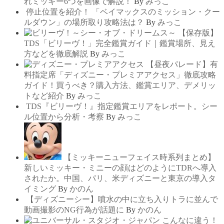
れミッキー6つを画像で解説！
By
みっこ
停止位置を紹介！ 「ベイマックスのミッション・クー
ルダウン」の場所取り攻略法は？
By
みっこ
【保存版】
TDS「ビリーヴ！」完全鑑賞ガイド｜鑑賞場所、見え
方などを徹底解説
By
みっこ
【昼夜パレード】有
料指定席「ディズニー・プレミアアクセス」徹底攻略
ガイド！買うべき？購入方法、鑑賞エリア、デメリッ
トなど紹介
By
みっこ
TDS『ビリーヴ！』指定鑑賞エリアをレポート。シー
ル位置から分析・考察
By
みっこ
【ミッキーニューフェイス時系列まとめ】
新しいミッキー・ミニーの顔はどのようにTDRへ導入
されたか。中国、パリ、米ディズニーと東京の導入タ
イミング
By
かのん
【ディズニーシー】噴水の中に立ち入りトラに並んで
動画撮影のNG行為が話題に
By
かのん
こんなに違う！