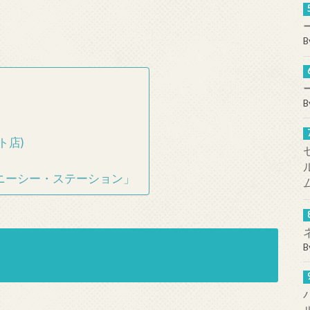
B
B
ト店)
ニーシー・ステーション」
B