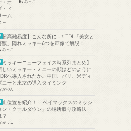
By
みっこ
【超高難易度】こんな所に…！TDL「美女と
野獣」隠れミッキー6つを画像で解説！
y
みっこ
【ミッキーニューフェイス時系列まとめ】
新しいミッキー・ミニーの顔はどのように
TDRへ導入されたか。中国、パリ、米ディ
ズニーと東京の導入タイミング
y
かのん
停止位置を紹介！ 「ベイマックスのミッシ
ョン・クールダウン」の場所取り攻略法
は？
y
みっこ