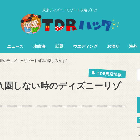
東京ディズニーリゾート攻略ブログ
ニュース
攻略法
話題
ウエディング
お泊り
海外
TDL&TDS攻略法
TDSアトラク
TDLアトラク
時のディズニーリゾート周辺の楽しみ方は？
TDR周辺情報
入園しない時のディズニーリゾ