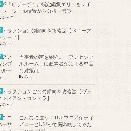
TDS『ビリーヴ！』指定鑑賞エリアをレポ
ート。シール位置から分析・考察
y
みっこ
アトラクション別傾向＆攻略法【ペニーア
ーケード】
y
みっこ
当事者の声を紹介。「アクセシブ
ルルーム」に健常者が泊まる弊害
と対策は
By
みっこ
アトラクションごとの傾向＆攻略法【ヴェ
ネツィアン・ゴンドラ】
y
みっこ
こんなに違う！TDRマニアがディ
ズニーとUSJを徹底比較してみた