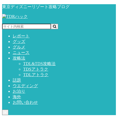
東京ディズニーリゾート攻略ブログ
レポート
グッズ
グルメ
ニュース
攻略法
TDL&TDS攻略法
TDSアトラク
TDLアトラク
話題
ウエディング
お泊り
海外
お問い合わせ
≡