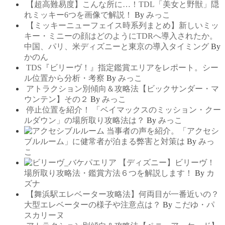
【超高難易度】こんな所に…！TDL「美女と野獣」隠
れミッキー6つを画像で解説！
By
みっこ
【ミッキーニューフェイス時系列まとめ】新しいミッ
キー・ミニーの顔はどのようにTDRへ導入されたか。
中国、パリ、米ディズニーと東京の導入タイミング
By
かのん
TDS『ビリーヴ！』指定鑑賞エリアをレポート。シー
ル位置から分析・考察
By
みっこ
アトラクション別傾向＆攻略法【ビックサンダー・マ
ウンテン】その２
By
みっこ
停止位置を紹介！ 「ベイマックスのミッション・クー
ルダウン」の場所取り攻略法は？
By
みっこ
当事者の声を紹介。「アクセシ
ブルルーム」に健常者が泊まる弊害と対策は
By
みっ
こ
【ディズニー】ビリーヴ！
場所取り攻略法・鑑賞方法６つを解説します！
By
カ
ズナ
【舞浜駅エレベーター攻略法】何両目が一番近いの？
大型エレベーターの様子や注意点は？
By
こだゆ・パ
スカリーヌ