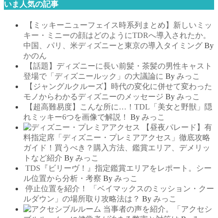
いま人気の記事
【ミッキーニューフェイス時系列まとめ】新しいミッ
キー・ミニーの顔はどのようにTDRへ導入されたか。
中国、パリ、米ディズニーと東京の導入タイミング
By
かのん
【話題】ディズニーに長い前髪・茶髪の男性キャスト
登場で「ディズニールック」の大議論に
By
みっこ
【ジャングルクルーズ】時代の変化に併せて変わった
モノからわかるディズニーのメッセージ
By
みっこ
【超高難易度】こんな所に…！TDL「美女と野獣」隠
れミッキー6つを画像で解説！
By
みっこ
【昼夜パレード】有
料指定席「ディズニー・プレミアアクセス」徹底攻略
ガイド！買うべき？購入方法、鑑賞エリア、デメリッ
トなど紹介
By
みっこ
TDS『ビリーヴ！』指定鑑賞エリアをレポート。シー
ル位置から分析・考察
By
みっこ
停止位置を紹介！ 「ベイマックスのミッション・クー
ルダウン」の場所取り攻略法は？
By
みっこ
当事者の声を紹介。「アクセシ