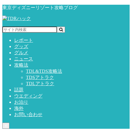
東京ディズニーリゾート攻略ブログ
レポート
グッズ
グルメ
ニュース
攻略法
TDL&TDS攻略法
TDSアトラク
TDLアトラク
話題
ウエディング
お泊り
海外
お問い合わせ
≡