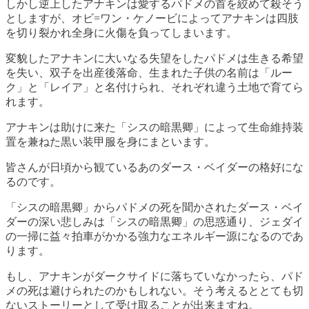
しかし逆上したアナキンは愛するパドメの首を絞めて殺そう
としますが、オビ=ワン・ケノービによってアナキンは四肢
を切り裂かれ全身に火傷を負ってしまいます。
変貌したアナキンに大いなる失望をしたパドメは生きる希望
を失い、双子を出産後落命、生まれた子供の名前は「ルー
ク」と「レイア」と名付けられ、それぞれ違う土地で育てら
れます。
アナキンは助けに来た「シスの暗黒卿」によって生命維持装
置を兼ねた黒い装甲服を身にまといます。
皆さんが日頃から観ているあのダース・ベイダーの格好にな
るのです。
「シスの暗黒卿」からパドメの死を聞かされたダース・ベイ
ダーの深い悲しみは「シスの暗黒卿」の思惑通り、ジェダイ
の一掃に益々拍車がかかる強力なエネルギー源になるのであ
ります。
もし、アナキンがダークサイドに落ちていなかったら、パド
メの死は避けられたのかもしれない。そう考えるととても切
ないストーリーとして受け取ることが出来ますね。