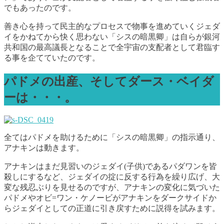
でもあったのです。
善き心を持って民主的なプロセスで物事を進めていくジェダ
イをかねてから快く思わない「シスの暗黒卿」は自らが銀河
共和国の最高議長となることで全宇宙の支配者として君臨す
る事を企てていたのです。
パドメの出産、そしてダース・ベイダ
ーは・・・。
全てはパドメを助けるために「シスの暗黒卿」の指示通り、
アナキンは動きます。
アナキンはまだ見習いのジェダイ(子供)であるパダワンを皆
殺しにするなど、ジェダイの掟に反する行為を繰り広げ、大
変な残忍ぶりを見せるのですが、アナキンの変化に気づいた
パドメやオビ=ワン・ケノービがアナキンをダークサイドか
らジェダイとしての正道に引き戻すために説得を試みます。