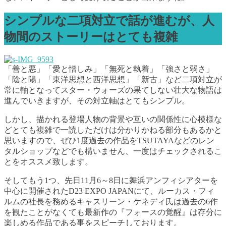
シンプルな二項対立で話が進むが、人
物間のストーリーはとても複雑
「善と悪」「愛と憎しみ」「無死と執着」「強さと弱さ」
「陰と陽」「東洋思想と西洋思想」「新古」など二項対立が
常に軸となってスター・ウォーズの果てしない壮大な物語は
進んでいきますが、その対立軸はとてもシンプル。
しかし、描かれる登場人物の背景や互いの関係性に心模様な
どとても複雑で一読しただけは分かりかねる部分もあるかと
思いますので、ぜひ1度過去の作品をTSUTAYAなどのレン
タルショップなどでも構いません、一度はチェックされるこ
とをオススメ致します。
そしてもう1つ、先日11月6～8日に舞浜アンフィシアターを
中心に開催されたD23 EXPO JAPANにて、ルーカス・フィ
ルムの社長を務めるキャスリーン・ケネディ氏は過去の6作
を観たことがなくても最新作の『フォースの覚醒』は存分に
楽しめる作品である事をスピーチしております。