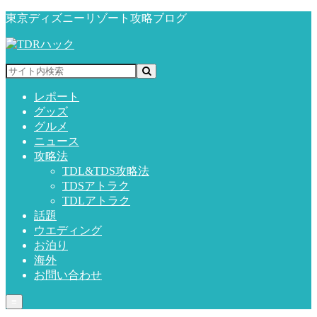
東京ディズニーリゾート攻略ブログ
レポート
グッズ
グルメ
ニュース
攻略法
TDL&TDS攻略法
TDSアトラク
TDLアトラク
話題
ウエディング
お泊り
海外
お問い合わせ
≡