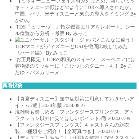
【ミッキーニューフェイス時系列まとめ】新しいミッ
キー・ミニーの顔はどのようにTDRへ導入されたか。
中国、パリ、米ディズニーと東京の導入タイミング
By
かのん
TDS『ビリーヴ！』指定鑑賞エリアをレポート。シー
ル位置から分析・考察
By
みっこ
こんなに違う！
TDRマニアがディズニーとUSJを徹底比較してみた
《ハード編》
By
みっこ
お正月限定！TDRの和風のスイーツ、スーベニアには
着物姿のミッキーに「こひつじのダニー」も！
By
こ
だゆ・パスカリーヌ
新着投稿
【真夏ディズニー】熱中症対策に用意しておきたいア
イテム5選｜2024年版
2024.08.27
混雑時も楽しめる！ファンタジースプリングス、アト
ラクション以外に見てほしいポイント3選
2024.07.09
【ファンタジースプリングス】キャストさんの新衣
装、7種類をご紹介！【全写真つき】
2024.07.07
【ディズニー】ややこしい用語を解説｜DPA？スタン