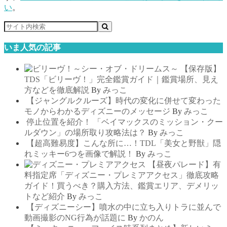
い
。
いま人気の記事
【保存版】
TDS「ビリーヴ！」完全鑑賞ガイド｜鑑賞場所、見え
方などを徹底解説
By
みっこ
【ジャングルクルーズ】時代の変化に併せて変わった
モノからわかるディズニーのメッセージ
By
みっこ
停止位置を紹介！ 「ベイマックスのミッション・クー
ルダウン」の場所取り攻略法は？
By
みっこ
【超高難易度】こんな所に…！TDL「美女と野獣」隠
れミッキー6つを画像で解説！
By
みっこ
【昼夜パレード】有
料指定席「ディズニー・プレミアアクセス」徹底攻略
ガイド！買うべき？購入方法、鑑賞エリア、デメリッ
トなど紹介
By
みっこ
【ディズニーシー】噴水の中に立ち入りトラに並んで
動画撮影のNG行為が話題に
By
かのん