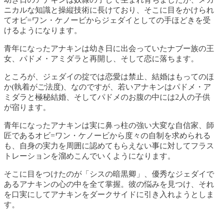
ニカルな知識と操縦技術に長けており、そこに目をかけられ
てオビ=ワン・ケノービからジェダイとしての手ほどきを受
けるようになります。
青年になったアナキンは幼き日に出会っていたナブー族の王
女、パドメ・アミダラと再開し、そして恋に落ちます。
ところが、ジェダイの掟では恋愛は禁止、結婚はもってのほ
か(執着がご法度)、なのですが、若いアナキンはパドメ・ア
ミダラと極秘結婚、そしてパドメのお腹の中には2人の子供
が宿ります。
青年になったアナキンは実に鼻っ柱の強い大変な自信家、師
匠であるオビ=ワン・ケノービから度々の自制を求められる
も、自身の実力を周囲に認めてもらえない事に対してフラス
トレーションを溜めこんでいくようになります。
そこに目をつけたのが「シスの暗黒卿」、優秀なジェダイで
あるアナキンの心の中を全て掌握。彼の悩みを見つけ、それ
を口実にしてアナキンをダークサイドに引き入れようとしま
す。