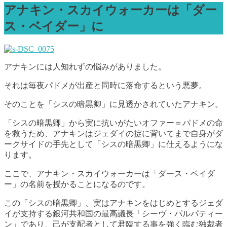
アナキン・スカイウォーカーは「ダー
ス・ベイダー」に
アナキンには人知れずの悩みがありました。
それは毎夜パドメが出産と同時に落命するという悪夢。
そのことを「シスの暗黒卿」に見透かされていたアナキン。
「シスの暗黒卿」から実に抗いがたいオファー＝パドメの命
を救うため、アナキンはジェダイの掟に背いてまで自身がダ
ークサイドの手先として「シスの暗黒卿」に仕えるようにな
ります。
ここで、アナキン・スカイウォーカーは「ダース・ベイダ
ー」の名前を授かることになるのです。
この「シスの暗黒卿」、実はアナキンをはじめとするジェダ
イが支持する銀河共和国の最高議長「シーヴ・パルパティー
ン」であり、己が支配者として君臨する事を強く臨む独裁者