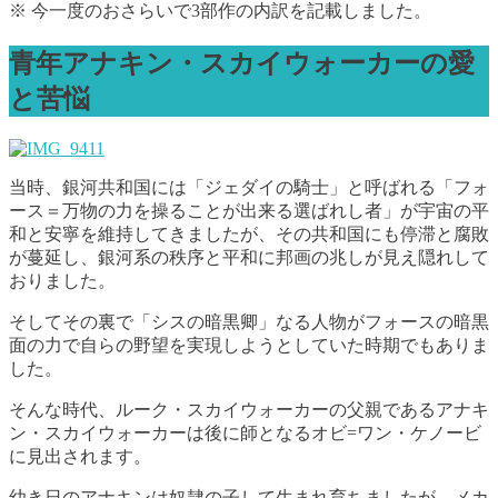
※ 今一度のおさらいで3部作の内訳を記載しました。
青年アナキン・スカイウォーカーの愛
と苦悩
当時、銀河共和国には「ジェダイの騎士」と呼ばれる「フォ
ース＝万物の力を操ることが出来る選ばれし者」が宇宙の平
和と安寧を維持してきましたが、その共和国にも停滞と腐敗
が蔓延し、銀河系の秩序と平和に邦画の兆しが見え隠れして
おりました。
そしてその裏で「シスの暗黒卿」なる人物がフォースの暗黒
面の力で自らの野望を実現しようとしていた時期でもありま
した。
そんな時代、ルーク・スカイウォーカーの父親であるアナキ
ン・スカイウォーカーは後に師となるオビ=ワン・ケノービ
に見出されます。
幼き日のアナキンは奴隷の子して生まれ育ちましたが、メカ