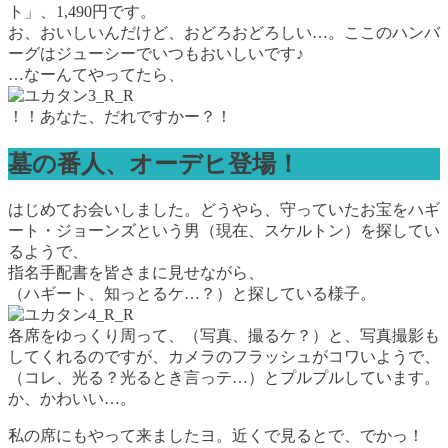
ト」、1,490円です。
お、おいしいんだけど、おどろおどろしい…。ここのハンバ
ーグはジューシーでいつもおいしいです♪
…なーんてやってたら、
！！あなた、だれですかー？！
墓の番人、オーデヒ登場！
はじめてお会いしました。どうやら、守っていたお宝をハギ
ート・ジョーンズという男（現在、スケルトン）を探してい
るようで、
指名手配書を皆さまに見せながら、
（ハギート、知っとるケ…？）と探している様子。
各席をゆっくり周って、（写真、撮るケ？）と、写真撮影も
してくれるのですが、カメラのフラッシュがコワいようで、
（コレ、光る？光るとき言っテ…）とプルプルしています。
か、かわいい…。
私の席にもやって来ましたヨ。近くで見るとで、でかっ！