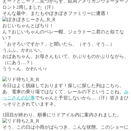
えー？どこー？…見つからず、結局アメリカンウォーターフ
ロント2周しました（汗）
そんな最中、またもやぽきぽきファミリーに遭遇！
おじいちゃんとぱちり！
ん？おじいちゃんのベレー帽、ジェラトーニ君のと似てな
い？
「おそろいですか？」と聞いたら、（そう、そう…）
うふふ。かわいい。
おばあちゃん、お母さんもいて、かぶりものかぶりながら、
（にあう…？）
うう～ん、かわいい♪
今日はよく脱線しております！探しに探した列はこちら。
あ、電車の乗り場ではなくて、レールの下ということね。
み
っこさんの記事
でちゃんと予習しないから…（汗）皆さまひ
っそりとされていますネ。
1回目が終わり、順番にリドアイル内に案内されました。
そう、この日は小雨がぱらつき、こんな状態。このショーに