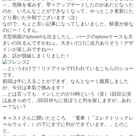
～。危険を省みず、早々アップデートしたのがあだとなった
のか、いろんなことができなくなって、やっとこさ更新にた
どり着いた今朝でございます（泣）
なので、ちょと古い記事になってしまいました。鮮度が命な
のにー！くすん。
大型画面のiphone6も出ましたし、パークのiphoneケースも大
きいの出るんですかねぇ。大きいだけに迫力ありそう！デザ
インが楽しみですねー♪
あ、話が脱線しまくりました！
…というわけで！リドアイルで行われているこちらのショー
です。
前回は中に入ることができず、なんとなーく鑑賞しました
が、今日は本気で挑みます！
…とは言っても、インしたのが10時という（笑）1回目公演
はあきらめて、2回目待ちに並ぼうと列を探しますが…あれ
ー？ない？
キャストさんに聞いたところ、「電車（「エレクトリックレ
ールウェイ」）の下にすでに列ができています。」とのこ
と。