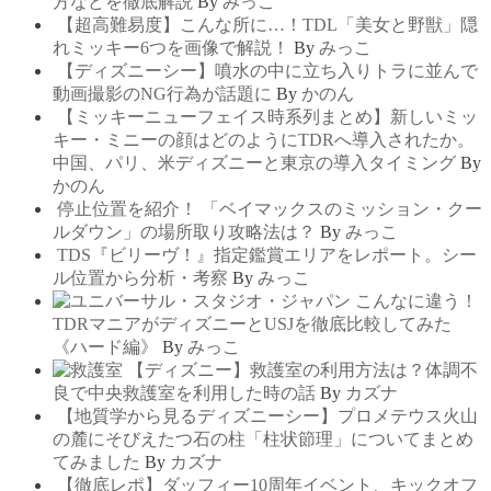
方などを徹底解説
By
みっこ
【超高難易度】こんな所に…！TDL「美女と野獣」隠
れミッキー6つを画像で解説！
By
みっこ
【ディズニーシー】噴水の中に立ち入りトラに並んで
動画撮影のNG行為が話題に
By
かのん
【ミッキーニューフェイス時系列まとめ】新しいミッ
キー・ミニーの顔はどのようにTDRへ導入されたか。
中国、パリ、米ディズニーと東京の導入タイミング
By
かのん
停止位置を紹介！ 「ベイマックスのミッション・クー
ルダウン」の場所取り攻略法は？
By
みっこ
TDS『ビリーヴ！』指定鑑賞エリアをレポート。シー
ル位置から分析・考察
By
みっこ
こんなに違う！
TDRマニアがディズニーとUSJを徹底比較してみた
《ハード編》
By
みっこ
【ディズニー】救護室の利用方法は？体調不
良で中央救護室を利用した時の話
By
カズナ
【地質学から見るディズニーシー】プロメテウス火山
の麓にそびえたつ石の柱「柱状節理」についてまとめ
てみました
By
カズナ
【徹底レポ】ダッフィー10周年イベント、キックオフ