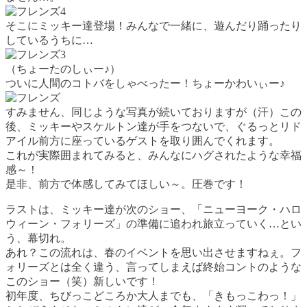
そこにミッキー達登場！みんなで一緒に、遊んだり踊ったり
しているうちに…
（ちょーたのしぃー♪）
ついに人間のコトバをしゃべったー！ちょーかわいぃー♪
すみません、同じような写真が続いておりますが（汗）この
後、ミッキーやスケルトン達が手をつないで、ぐるっとリド
アイル前方に座っているゲストを取り囲んでくれます。
これが実際囲まれてみると、みんなにハグされたような幸福
感～！
是非、前方で体感してみてほしい～。圧巻です！
ラストは、ミッキー達が次のショー、「ニューヨーク・ハロ
ウィーン・フォリーズ」の準備に追われ旅立っていく…とい
う、幕切れ。
あれ？この流れは、春のイベントを思い出させますねぇ。フ
ォリーズとは全く違う、言ってしまえば終始コントのような
このショー（笑）新しいです！
初年度、ちびっこどころか大人までも、「きもっこわっ！」