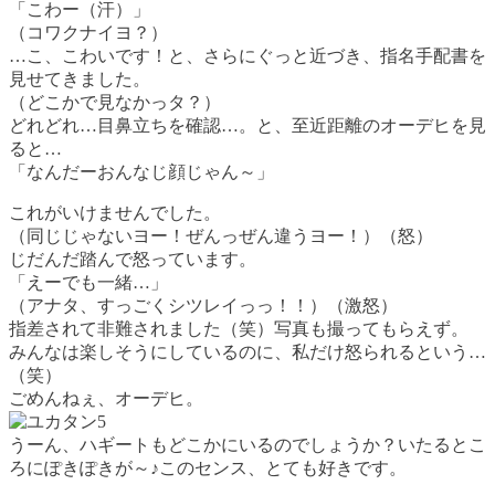
「こわー（汗）」
（コワクナイヨ？）
…こ、こわいです！と、さらにぐっと近づき、指名手配書を
見せてきました。
（どこかで見なかっタ？）
どれどれ…目鼻立ちを確認…。と、至近距離のオーデヒを見
ると…
「なんだーおんなじ顔じゃん～」
これがいけませんでした。
（同じじゃないヨー！ぜんっぜん違うヨー！）（怒）
じだんだ踏んで怒っています。
「えーでも一緒…」
（アナタ、すっごくシツレイっっ！！）（激怒）
指差されて非難されました（笑）写真も撮ってもらえず。
みんなは楽しそうにしているのに、私だけ怒られるという…
（笑）
ごめんねぇ、オーデヒ。
うーん、ハギートもどこかにいるのでしょうか？いたるとこ
ろにぽきぽきが～♪このセンス、とても好きです。