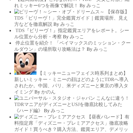
れミッキー6つを画像で解説！
By
みっこ
【保存版】
TDS「ビリーヴ！」完全鑑賞ガイド｜鑑賞場所、見え
方などを徹底解説
By
みっこ
TDS『ビリーヴ！』指定鑑賞エリアをレポート。シー
ル位置から分析・考察
By
みっこ
停止位置を紹介！ 「ベイマックスのミッション・クー
ルダウン」の場所取り攻略法は？
By
みっこ
【ミッキーニューフェイス時系列まとめ】
新しいミッキー・ミニーの顔はどのようにTDRへ導入
されたか。中国、パリ、米ディズニーと東京の導入タ
イミング
By
かのん
こんなに違う！
TDRマニアがディズニーとUSJを徹底比較してみた
《ハード編》
By
みっこ
【昼夜パレード】有
料指定席「ディズニー・プレミアアクセス」徹底攻略
ガイド！買うべき？購入方法、鑑賞エリア、デメリッ