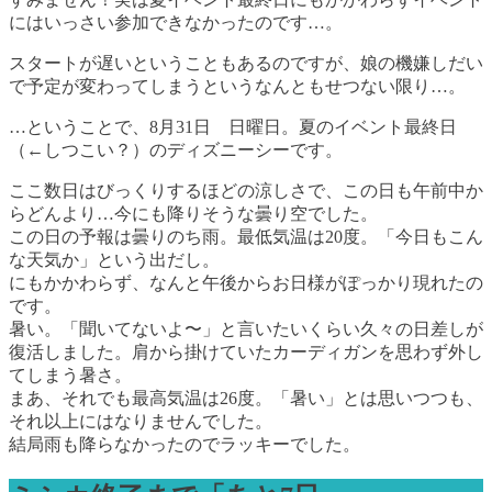
にはいっさい参加できなかったのです…。
スタートが遅いということもあるのですが、娘の機嫌しだい
で予定が変わってしまうというなんともせつない限り…。
…ということで、8月31日 日曜日。夏のイベント最終日
（←しつこい？）のディズニーシーです。
ここ数日はびっくりするほどの涼しさで、この日も午前中か
らどんより…今にも降りそうな曇り空でした。
この日の予報は曇りのち雨。最低気温は20度。「今日もこん
な天気か」という出だし。
にもかかわらず、なんと午後からお日様がぽっかり現れたの
です。
暑い。「聞いてないよ〜」と言いたいくらい久々の日差しが
復活しました。肩から掛けていたカーディガンを思わず外し
てしまう暑さ。
まあ、それでも最高気温は26度。「暑い」とは思いつつも、
それ以上にはなりませんでした。
結局雨も降らなかったのでラッキーでした。