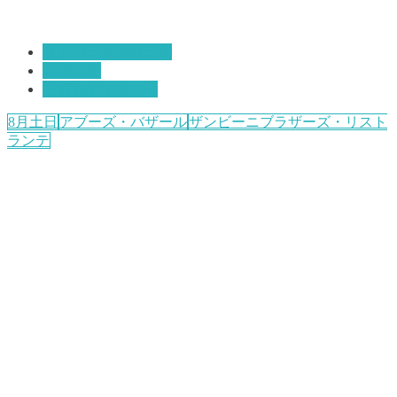
インパークレポート
レポート
子連れディズニー
8月土日
アブーズ・バザール
ザンビーニブラザーズ・リスト
ランテ