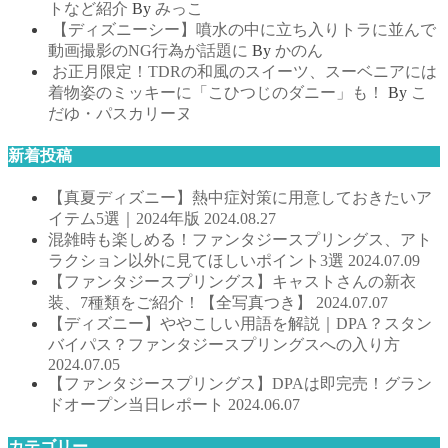
トなど紹介
By
みっこ
【ディズニーシー】噴水の中に立ち入りトラに並んで
動画撮影のNG行為が話題に
By
かのん
お正月限定！TDRの和風のスイーツ、スーベニアには
着物姿のミッキーに「こひつじのダニー」も！
By
こ
だゆ・パスカリーヌ
新着投稿
【真夏ディズニー】熱中症対策に用意しておきたいア
イテム5選｜2024年版
2024.08.27
混雑時も楽しめる！ファンタジースプリングス、アト
ラクション以外に見てほしいポイント3選
2024.07.09
【ファンタジースプリングス】キャストさんの新衣
装、7種類をご紹介！【全写真つき】
2024.07.07
【ディズニー】ややこしい用語を解説｜DPA？スタン
バイパス？ファンタジースプリングスへの入り方
2024.07.05
【ファンタジースプリングス】DPAは即完売！グラン
ドオープン当日レポート
2024.06.07
カテゴリー