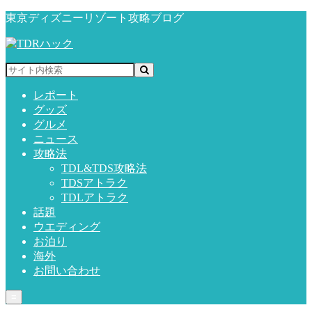
東京ディズニーリゾート攻略ブログ
レポート
グッズ
グルメ
ニュース
攻略法
TDL&TDS攻略法
TDSアトラク
TDLアトラク
話題
ウエディング
お泊り
海外
お問い合わせ
≡