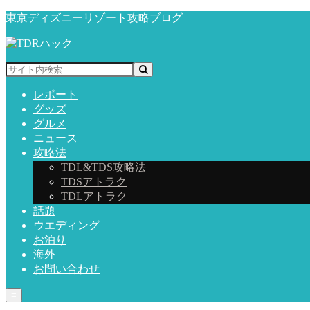
東京ディズニーリゾート攻略ブログ
レポート
グッズ
グルメ
ニュース
攻略法
TDL&TDS攻略法
TDSアトラク
TDLアトラク
話題
ウエディング
お泊り
海外
お問い合わせ
≡