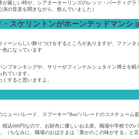
暑が厳しい時や、シアターオーリンズのレッツ・パーティグラ
公演の音楽を聞きながら、飲んでいました）
ク・スケリントンがホーンテッドマンシ
ウィーンらしい飾りつけをするところがありますが、ファンタ
一色になっています
パンプキンキングや、サリーがフィンケルシュタイン博士を眠
られています。
わくすると思いますよ。
ニューパレード、スプーキー”Boo”パレードのコスチューム
て、税込600円なので、お財布に優しいお土産。職場や学校での
K。（ちなみに、職場のおばさまは「栗かのこの味がする」と