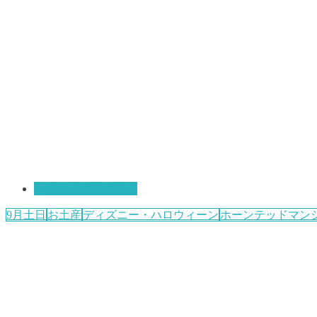
インパークレポート
9月土日
お土産
ディズニー・ハロウィーン
ホーンテッドマンシ