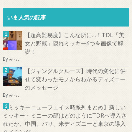
いま人気の記事
【超高難易度】こんな所に…！TDL「美
女と野獣」隠れミッキー6つを画像で解
説！
By
みっこ
【ジャングルクルーズ】時代の変化に併
せて変わったモノからわかるディズニー
のメッセージ
By
みっこ
【ミッキーニューフェイス時系列まとめ】新しい
ミッキー・ミニーの顔はどのようにTDRへ導入さ
れたか。中国、パリ、米ディズニーと東京の導入
タイミング