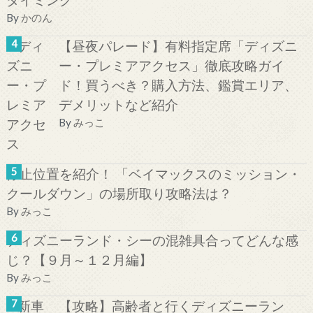
By
かのん
【昼夜パレード】有料指定席「ディズニ
ー・プレミアアクセス」徹底攻略ガイ
ド！買うべき？購入方法、鑑賞エリア、
デメリットなど紹介
By
みっこ
停止位置を紹介！ 「ベイマックスのミッション・
クールダウン」の場所取り攻略法は？
By
みっこ
ディズニーランド・シーの混雑具合ってどんな感
じ？【９月～１２月編】
By
みっこ
【攻略】高齢者と行くディズニーラン