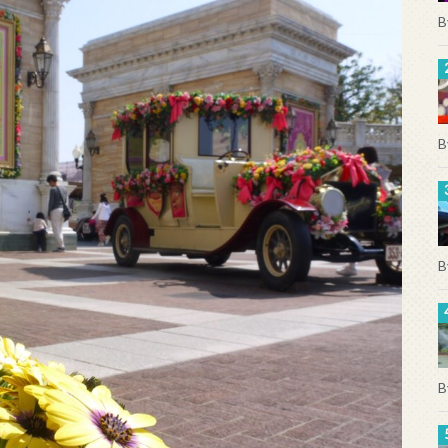
B
B
B
B