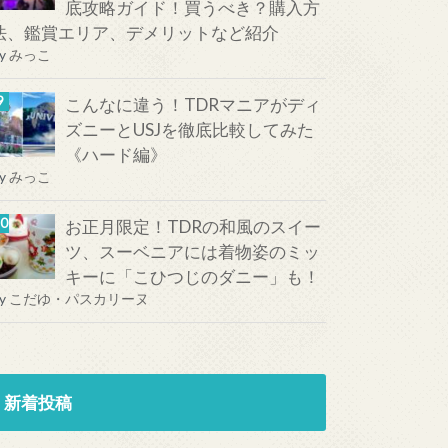
底攻略ガイド！買うべき？購入方
法、鑑賞エリア、デメリットなど紹介
y
みっこ
こんなに違う！TDRマニアがディ
ズニーとUSJを徹底比較してみた
《ハード編》
y
みっこ
お正月限定！TDRの和風のスイー
ツ、スーベニアには着物姿のミッ
キーに「こひつじのダニー」も！
y
こだゆ・パスカリーヌ
新着投稿