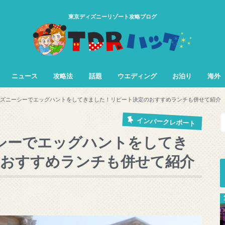
東京ディズニーリゾート攻略ブログ
ニュース
攻略法
話題
ウエディング
お泊り
海外
TDL&TDS攻略法
TDSアトラク
TDLアトラク
ィズニーシーでエッグハントをしてきました！リピート決定のおすすめランチも併せて紹介
インパークレポート
シーでエッグハントをしてき
のおすすめランチも併せて紹介