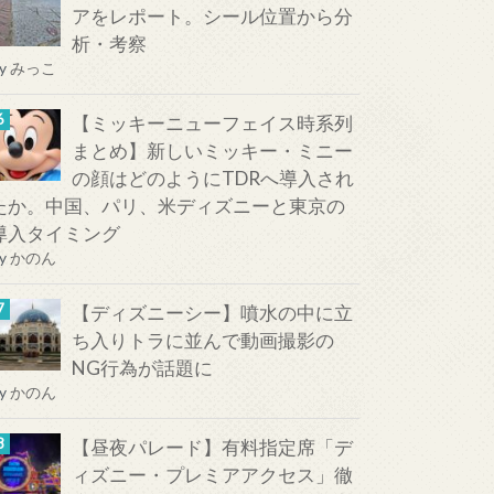
アをレポート。シール位置から分
析・考察
y
みっこ
【ミッキーニューフェイス時系列
まとめ】新しいミッキー・ミニー
の顔はどのようにTDRへ導入され
たか。中国、パリ、米ディズニーと東京の
導入タイミング
y
かのん
【ディズニーシー】噴水の中に立
ち入りトラに並んで動画撮影の
NG行為が話題に
y
かのん
【昼夜パレード】有料指定席「デ
ィズニー・プレミアアクセス」徹