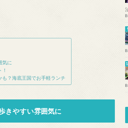
B
B
囲気に
ト！
かも？海底王国でお手軽ランチ
B
歩きやすい雰囲気に