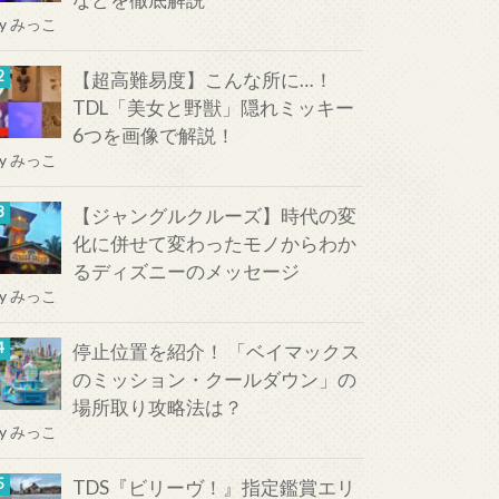
y
みっこ
【超高難易度】こんな所に…！
TDL「美女と野獣」隠れミッキー
6つを画像で解説！
y
みっこ
【ジャングルクルーズ】時代の変
化に併せて変わったモノからわか
るディズニーのメッセージ
y
みっこ
停止位置を紹介！ 「ベイマックス
のミッション・クールダウン」の
場所取り攻略法は？
y
みっこ
TDS『ビリーヴ！』指定鑑賞エリ