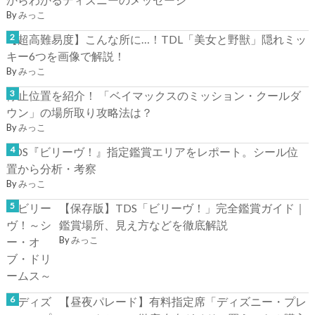
By
みっこ
【超高難易度】こんな所に…！TDL「美女と野獣」隠れミッ
キー6つを画像で解説！
By
みっこ
停止位置を紹介！ 「ベイマックスのミッション・クールダ
ウン」の場所取り攻略法は？
By
みっこ
TDS『ビリーヴ！』指定鑑賞エリアをレポート。シール位
置から分析・考察
By
みっこ
【保存版】TDS「ビリーヴ！」完全鑑賞ガイド｜
鑑賞場所、見え方などを徹底解説
By
みっこ
【昼夜パレード】有料指定席「ディズニー・プレ