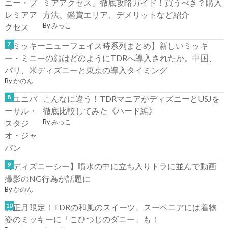
ミアアクセス」徹底攻略ガイド！買うべき？購入
方法、鑑賞エリア、デメリットなど紹介
By
みっこ
【ミッキーニューフェイス時系列まとめ】新しいミッキ
ー・ミニーの顔はどのようにTDRへ導入されたか。中国、
パリ、米ディズニーと東京の導入タイミング
By
かのん
こんなに違う！TDRマニアがディズニーとUSJを
徹底比較してみた《ハード編》
By
みっこ
【ディズニーシー】噴水の中に立ち入りトラに並んで動画
撮影のNG行為が話題に
By
かのん
お正月限定！TDRの和風のスイーツ、スーベニアには着物
姿のミッキーに「こひつじのダニー」も！