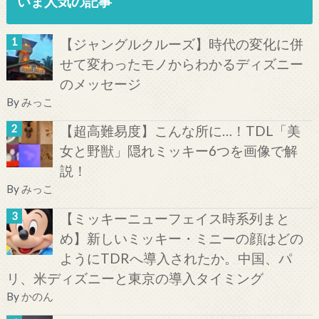
いま人気の記事
【ジャングルクルーズ】時代の変化に併
せて変わったモノからわかるディズニー
のメッセージ
By
みっこ
【超高難易度】こんな所に…！TDL「美
女と野獣」隠れミッキー6つを画像で解
説！
By
みっこ
【ミッキーニューフェイス時系列まと
め】新しいミッキー・ミニーの顔はどの
ようにTDRへ導入されたか。中国、パ
リ、米ディズニーと東京の導入タイミング
By
かのん