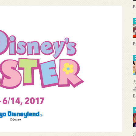
B
B
B