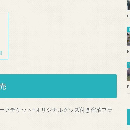
B
B
細
売
B
ークチケット+オリジナルグッズ付き宿泊プラ