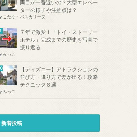
両目が一番近いの？大型エレベー
ターの様子や注意点は？
y
こだゆ・パスカリーヌ
７年で激変！「トイ・ストーリー
ホテル」完成までの歴史を写真で
振り返る
y
みっこ
【ディズニー】アトラクションの
並び方・降り方で差が出る！攻略
テクニック８選
y
みっこ
新着投稿