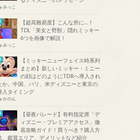
y
みっこ
【超高難易度】こんな所に…！
TDL「美女と野獣」隠れミッキー
6つを画像で解説！
y
みっこ
【ミッキーニューフェイス時系列
まとめ】新しいミッキー・ミニー
の顔はどのようにTDRへ導入され
たか。中国、パリ、米ディズニーと東京の
導入タイミング
y
かのん
【昼夜パレード】有料指定席「デ
ィズニー・プレミアアクセス」徹
底攻略ガイド！買うべき？購入方
法、鑑賞エリア、デメリットなど紹介