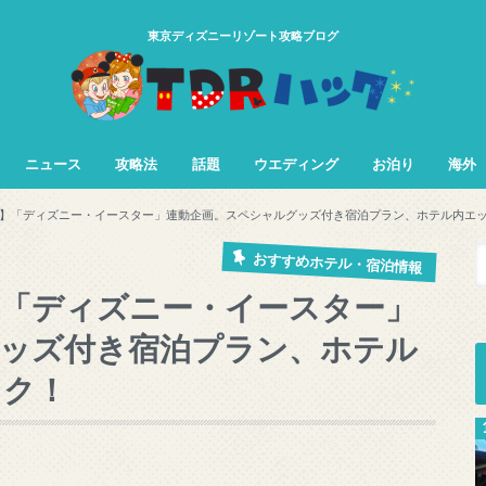
東京ディズニーリゾート攻略ブログ
ニュース
攻略法
話題
ウエディング
お泊り
海外
TDL&TDS攻略法
TDSアトラク
TDLアトラク
】「ディズニー・イースター」連動企画。スペシャルグッズ付き宿泊プラン、ホテル内エ
おすすめホテル・宿泊情報
「ディズニー・イースター」
ッズ付き宿泊プラン、ホテル
ック！