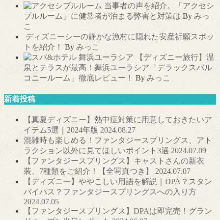
当事者の声を紹介。「アクセシ
ブルルーム」に健常者が泊まる弊害と対策は
By
みっ
こ
ディズニーシーの静かな漁村に隠れた安産祈願スポッ
トを紹介！
By
みっこ
【ディズニー旅行】温
泉とテラスが最高！舞浜ユーラシア「デラックスバル
コニールーム」徹底レビュー！
By
みっこ
新着投稿
【真夏ディズニー】熱中症対策に用意しておきたいア
イテム5選｜2024年版
2024.08.27
混雑時も楽しめる！ファンタジースプリングス、アト
ラクション以外に見てほしいポイント3選
2024.07.09
【ファンタジースプリングス】キャストさんの新衣
装、7種類をご紹介！【全写真つき】
2024.07.07
【ディズニー】ややこしい用語を解説｜DPA？スタン
バイパス？ファンタジースプリングスへの入り方
2024.07.05
【ファンタジースプリングス】DPAは即完売！グラン