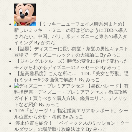
【ミッキーニューフェイス時系列まとめ】
新しいミッキー・ミニーの顔はどのようにTDRへ導入
されたか。中国、パリ、米ディズニーと東京の導入タ
イミング
By
かのん
【話題】ディズニーに長い前髪・茶髪の男性キャスト
登場で「ディズニールック」の大議論に
By
みっこ
【ジャングルクルーズ】時代の変化に併せて変わった
モノからわかるディズニーのメッセージ
By
みっこ
【超高難易度】こんな所に…！TDL「美女と野獣」隠
れミッキー6つを画像で解説！
By
みっこ
【昼夜パレード】有
料指定席「ディズニー・プレミアアクセス」徹底攻略
ガイド！買うべき？購入方法、鑑賞エリア、デメリッ
トなど紹介
By
みっこ
TDS『ビリーヴ！』指定鑑賞エリアをレポート。シー
ル位置から分析・考察
By
みっこ
停止位置を紹介！ 「ベイマックスのミッション・クー
ルダウン」の場所取り攻略法は？
By
みっこ