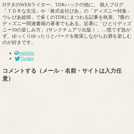
DヲタのWEBライター。TDRハックの他に、 個人ブログ
「ＴＤＲな生活」や「株式会社ぴあ」の「ディズニー特集 -
ウレぴあ総研」で多くのTDRにまつわる記事を執筆。7冊の
ディズニー関連書籍の著者でもある。近著に「ひとりディズ
ニー50の楽しみ方」 (サンクチュアリ出版 ）。…慌てず急が
ず、ゆっくりゆったりとパークを散策しながらお酒を楽しむ
のが好きです。
WebSite
Twitter
コメントする（メール・名前・サイトは入力任
意）