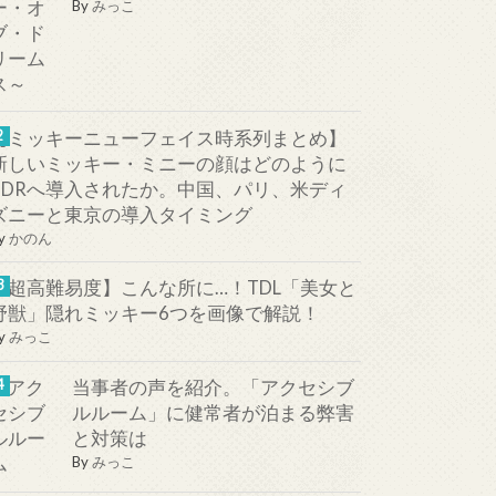
By
みっこ
【ミッキーニューフェイス時系列まとめ】
新しいミッキー・ミニーの顔はどのように
TDRへ導入されたか。中国、パリ、米ディ
ズニーと東京の導入タイミング
y
かのん
【超高難易度】こんな所に…！TDL「美女と
野獣」隠れミッキー6つを画像で解説！
y
みっこ
当事者の声を紹介。「アクセシブ
ルルーム」に健常者が泊まる弊害
と対策は
By
みっこ