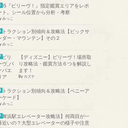
TDS『ビリーヴ！』指定鑑賞エリアをレポ
ート。シール位置から分析・考察
y
みっこ
アトラクション別傾向＆攻略法【ビックサ
ンダー・マウンテン】その２
y
みっこ
【ディズニー】ビリーヴ！場所取
り攻略法・鑑賞方法６つを解説し
ます！
By
カズナ
アトラクション別傾向＆攻略法【ペニーア
ーケード】
y
みっこ
【舞浜駅エレベーター攻略法】何両目が一
番近いの？大型エレベーターの様子や注意