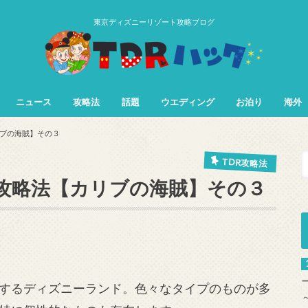
東京ディズニーリゾート攻略ブログ
ニュース
攻略法
話題
ウエディング
お泊り
海外
TDL&TDS攻略法
TDSアトラク
TDLアトラク
ブの海賊】その３
TDR攻略法
攻略法【カリブの海賊】その３
するディズニーランド。色々なタイプのものが多