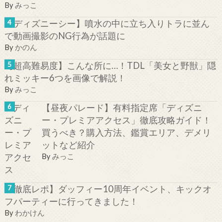
By
みっこ
【ディズニーシー】噴水の中に立ち入りトラに並ん
で動画撮影のNG行為が話題に
By
かのん
【超高難易度】こんな所に…！TDL「美女と野獣」隠
れミッキー6つを画像で解説！
By
みっこ
【昼夜パレード】有料指定席「ディズニ
ー・プレミアアクセス」徹底攻略ガイド！
買うべき？購入方法、鑑賞エリア、デメリ
ットなど紹介
By
みっこ
【徹底レポ】ダッフィー10周年イベント、キックオ
フパーティーに行ってきました！
By
わかけん