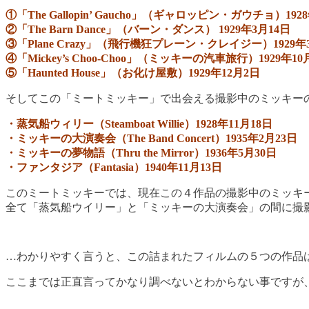
①「The Gallopin’ Gaucho」（ギャロッピン・ガウチョ）192
②「The Barn Dance」（バーン・ダンス） 1929年3月14日
③「Plane Crazy」（飛行機狂プレーン・クレイジー）1929年
④「Mickey’s Choo-Choo」（ミッキーの汽車旅行）1929年10
⑤「Haunted House」（お化け屋敷）1929年12月2日
そしてこの「ミートミッキー」で出会える撮影中のミッキー
・蒸気船ウィリー（Steamboat Willie）1928年11月18日
・ミッキーの大演奏会（The Band Concert）1935年2月23日
・ミッキーの夢物語（Thru the Mirror）1936年5月30日
・ファンタジア（Fantasia）1940年11月13日
このミートミッキーでは、現在この４作品の撮影中のミッキ
全て「蒸気船ウイリー」と「ミッキーの大演奏会」の間に撮
…わかりやすく言うと、この詰まれたフィルムの５つの作品
ここまでは正直言ってかなり調べないとわからない事ですが