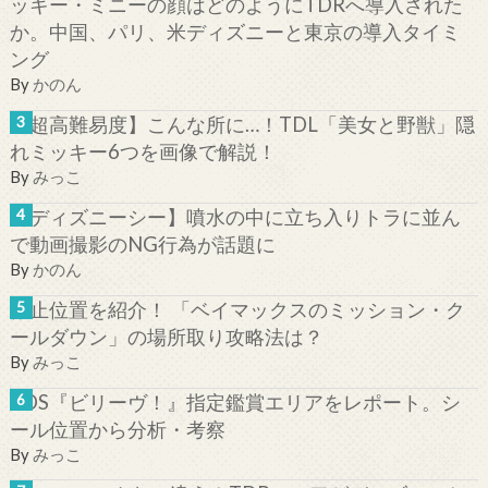
ッキー・ミニーの顔はどのようにTDRへ導入された
か。中国、パリ、米ディズニーと東京の導入タイミ
ング
By
かのん
【超高難易度】こんな所に…！TDL「美女と野獣」隠
れミッキー6つを画像で解説！
By
みっこ
【ディズニーシー】噴水の中に立ち入りトラに並ん
で動画撮影のNG行為が話題に
By
かのん
停止位置を紹介！ 「ベイマックスのミッション・ク
ールダウン」の場所取り攻略法は？
By
みっこ
TDS『ビリーヴ！』指定鑑賞エリアをレポート。シ
ール位置から分析・考察
By
みっこ