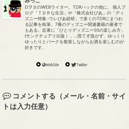
みっこ
DヲタのWEBライター。TDRハックの他に、 個人ブ
ログ「ＴＤＲな生活」や「株式会社ぴあ」の「ディ
ズニー特集 -ウレぴあ総研」で多くのTDRにまつわ
る記事を執筆。7冊のディズニー関連書籍の著者で
もある。近著に「ひとりディズニー50の楽しみ方」
(サンクチュアリ出版 ）。…慌てず急がず、ゆっくり
ゆったりとパークを散策しながらお酒を楽しむのが
好きです。
WebSite
Twitter
コメントする（メール・名前・サイ
トは入力任意）