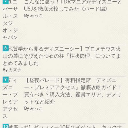
こんなに違う！TDRマニアがディズニーと
USJを徹底比較してみた《ハード編》
By
みっこ
【地質学から見るディズニーシー】プロメテウス火
山の麓にそびえたつ石の柱「柱状節理」についてま
とめてみました
By
カズナ
【昼夜パレード】有料指定席「ディズニ
ー・プレミアアクセス」徹底攻略ガイド！
買うべき？購入方法、鑑賞エリア、デメリ
ットなど紹介
By
みっこ
【徹底レポ】ダッフィー10周年イベント、キックオ