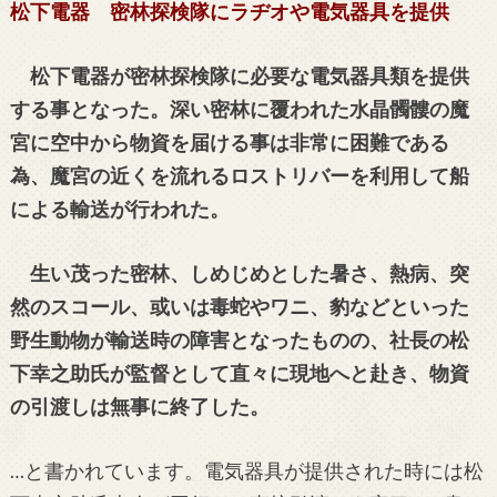
松下電器 密林探検隊にラヂオや電気器具を提供
松下電器が密林探検隊に必要な電気器具類を提供
する事となった。深い密林に覆われた水晶髑髏の魔
宮に空中から物資を届ける事は非常に困難である
為、魔宮の近くを流れるロストリバーを利用して船
による輸送が行われた。
生い茂った密林、しめじめとした暑さ、熱病、突
然のスコール、或いは毒蛇やワニ、豹などといった
野生動物が輸送時の障害となったものの、社長の松
下幸之助氏が監督として直々に現地へと赴き、物資
の引渡しは無事に終了した。
…と書かれています。電気器具が提供された時には松