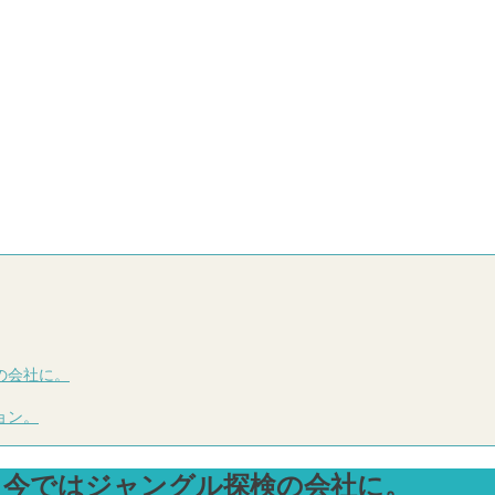
の会社に。
ョン。
。今ではジャングル探検の会社に。