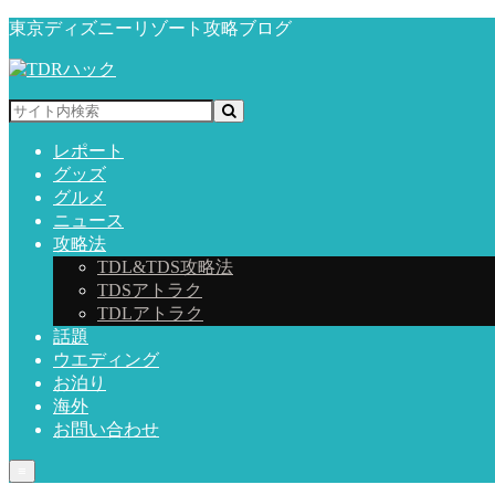
東京ディズニーリゾート攻略ブログ
レポート
グッズ
グルメ
ニュース
攻略法
TDL&TDS攻略法
TDSアトラク
TDLアトラク
話題
ウエディング
お泊り
海外
お問い合わせ
≡