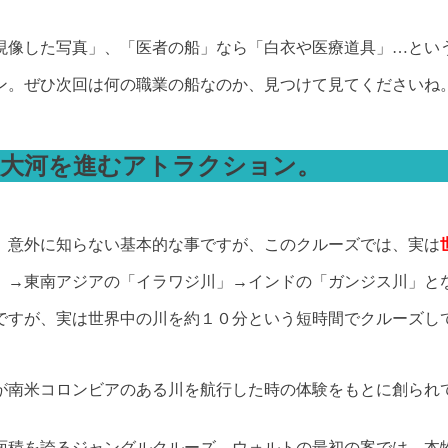
現像した写真」、「医者の船」なら「白衣や医療道具」…とい
ン。ぜひ次回は何の職業の船なのか、見つけて見てくださいね
の大河を進むアトラクション。
。意外に知らない基本的な事ですが、このクルーズでは、実は
」→東南アジアの「イラワジ川」→インドの「ガンジス川」と
ですが、実は世界中の川を約１０分という短時間でクルーズし
が南米コロンビアのある川を航行した時の体験をもとに創られ
面積を誇るジャングルクルーズ。ウォルトの最初の案では、本