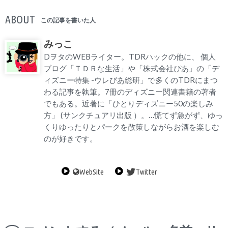
ABOUT
この記事を書いた人
みっこ
DヲタのWEBライター。TDRハックの他に、 個人
ブログ「ＴＤＲな生活」や「株式会社ぴあ」の「デ
ィズニー特集 -ウレぴあ総研」で多くのTDRにまつ
わる記事を執筆。7冊のディズニー関連書籍の著者
でもある。近著に「ひとりディズニー50の楽しみ
方」 (サンクチュアリ出版 ）。…慌てず急がず、ゆっ
くりゆったりとパークを散策しながらお酒を楽しむ
のが好きです。
WebSite
Twitter