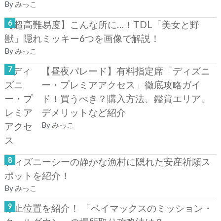
By
みっこ
【超高難易度】こんな所に…！TDL「美女と野
獣」隠れミッキー6つを画像で解説！
By
みっこ
【昼夜パレード】有料指定席「ディズニ
ー・プレミアアクセス」徹底攻略ガイ
ド！買うべき？購入方法、鑑賞エリア、
デメリットなど紹介
By
みっこ
ディズニーシーの静かな漁村に隠れた安産祈願ス
ポットを紹介！
By
みっこ
停止位置を紹介！ 「ベイマックスのミッション・