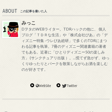
ABOUT
この記事を書いた人
みっこ
DヲタのWEBライター。TDRハックの他に、 個人
ブログ「ＴＤＲな生活」や「株式会社ぴあ」の「デ
ィズニー特集 -ウレぴあ総研」で多くのTDRにまつ
わる記事を執筆。7冊のディズニー関連書籍の著者
でもある。近著に「ひとりディズニー50の楽しみ
方」 (サンクチュアリ出版 ）。…慌てず急がず、ゆっ
くりゆったりとパークを散策しながらお酒を楽しむ
のが好きです。
WebSite
Twitter