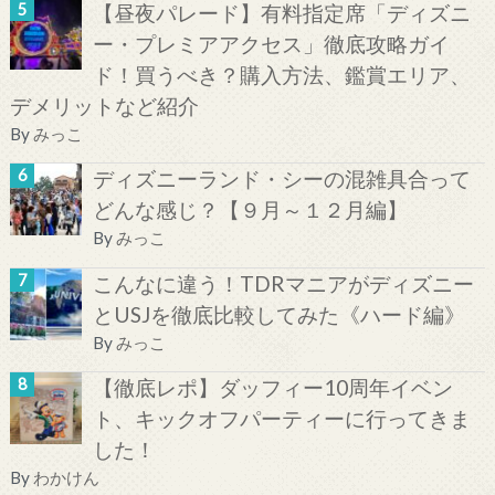
【昼夜パレード】有料指定席「ディズニ
ー・プレミアアクセス」徹底攻略ガイ
ド！買うべき？購入方法、鑑賞エリア、
デメリットなど紹介
By
みっこ
ディズニーランド・シーの混雑具合って
どんな感じ？【９月～１２月編】
By
みっこ
こんなに違う！TDRマニアがディズニー
とUSJを徹底比較してみた《ハード編》
By
みっこ
【徹底レポ】ダッフィー10周年イベン
ト、キックオフパーティーに行ってきま
した！
By
わかけん