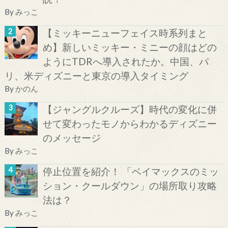
By
みっこ
【ミッキーニューフェイス時系列まと
め】新しいミッキー・ミニーの顔はどの
ようにTDRへ導入されたか。中国、パ
リ、米ディズニーと東京の導入タイミング
By
かのん
【ジャングルクルーズ】時代の変化に併
せて変わったモノからわかるディズニー
のメッセージ
By
みっこ
停止位置を紹介！ 「ベイマックスのミッ
ション・クールダウン」の場所取り攻略
法は？
By
みっこ