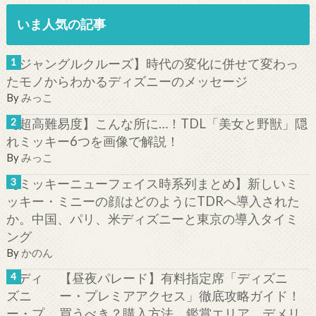
いま人気の記事
【ジャングルクルーズ】時代の変化に併せて変わっ
たモノからわかるディズニーのメッセージ
By
みっこ
【超高難易度】こんな所に…！TDL「美女と野獣」隠
れミッキー6つを画像で解説！
By
みっこ
【ミッキーニューフェイス時系列まとめ】新しいミ
ッキー・ミニーの顔はどのようにTDRへ導入された
か。中国、パリ、米ディズニーと東京の導入タイミ
ング
By
かのん
【昼夜パレード】有料指定席「ディズニ
ー・プレミアアクセス」徹底攻略ガイド！
買うべき？購入方法、鑑賞エリア、デメリ